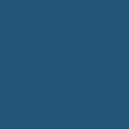
Kommunalwahlen 2024
Bundestagswahl 2025
Landtagswahl 2026
Leben & Wohnen
Termine & Veranstaltungen
Vereine
Kirchen
Ärzte & Tierärzte
Sehenswürdigkeiten
Gastronomie
Einkaufmöglichkeiten
Quartiersentwicklung "Unser Tannheim"
Wochenmarkt
Bildung & Betreuung
Kindergarten
Grundschule
Montessori-Schule
Senioren