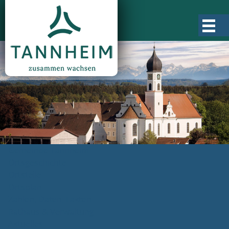
Gemeinde Tannheim
Ortsgeschichte
Ortsteile
Ortsplan
Zahlen, Daten, Fakten
Rathaus & Verwaltung
Aktuelles