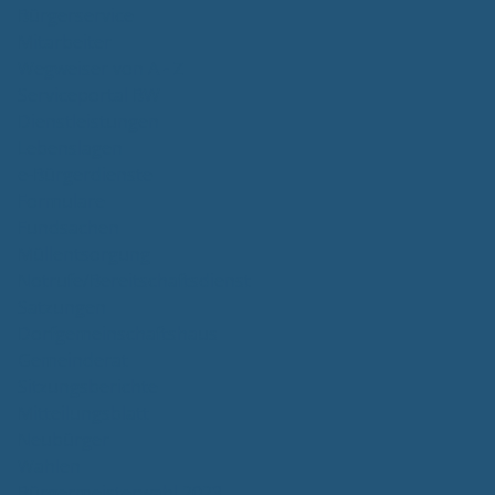
Bürgerservice
Mitarbeiter
Wegweiser von A - Z
Serviceportal BW
Dienstleistungen
Lebenslagen
e-Bürgerdienste
Formulare
Fundsachen
Müllentsorgung
Notrufe/Bereitschaftsdienst
Satzungen
Dorfgemeinschaftshaus
Gemeinderat
Sitzungsberichte
Mitteilungsblatt
Neubürger
Wahlen
Bürgermeisterwahl 2023