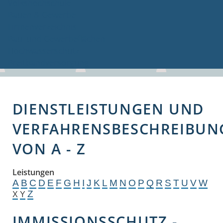
Volkshochschule
Bauen & Gewerbe
Firmenverzeichnis
Bau- und Gewerbeflächen
Hochwasserschutz
Breitbandversorgung
DIENSTLEISTUNGEN UND
VERFAHRENSBESCHREIBUN
VON A - Z
Leistungen
A
B
C
D
E
F
G
H
I
J
K
L
M
N
O
P
Q
R
S
T
U
V
W
Z
X
Y
IMMISSIONSSCHUTZ -