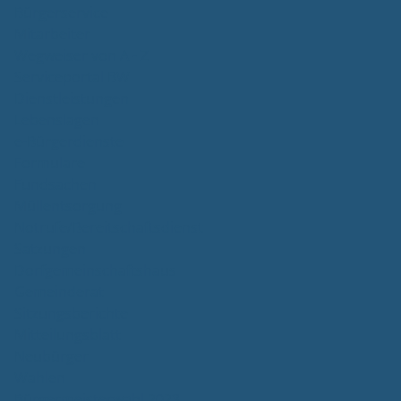
Bürgerservice
Mitarbeiter
Wegweiser von A - Z
Serviceportal BW
Dienstleistungen
Lebenslagen
e-Bürgerdienste
Formulare
Fundsachen
Müllentsorgung
Notrufe/Bereitschaftsdienst
Satzungen
Dorfgemeinschaftshaus
Gemeinderat
Sitzungsberichte
Mitteilungsblatt
Neubürger
Wahlen
Bürgermeisterwahl 2023