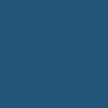
Kommunalwahlen 2024
Bundestagswahl 2025
Landtagswahl 2026
Leben & Wohnen
Termine & Veranstaltungen
Vereine
Kirchen
Ärzte & Tierärzte
Sehenswürdigkeiten
Gastronomie
Einkaufmöglichkeiten
Quartiersentwicklung "Unser Tannheim"
Wochenmarkt
Bildung & Betreuung
Kindergarten
Grundschule
Montessori-Schule
Senioren