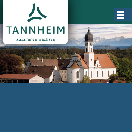
Gemeinde Tannheim
Ortsgeschichte
Ortsteile
Ortsplan
Zahlen, Daten, Fakten
Rathaus & Verwaltung
Aktuelles