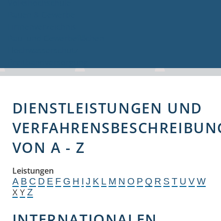
Volkshochschule
Bauen & Gewerbe
Firmenverzeichnis
Bau- und Gewerbeflächen
Hochwasserschutz
Breitbandversorgung
DIENSTLEISTUNGEN UND
VERFAHRENSBESCHREIBUN
VON A - Z
Leistungen
A
B
C
D
E
F
G
H
I
J
K
L
M
N
O
P
Q
R
S
T
U
V
W
Z
X
Y
INTERNATIONALEN