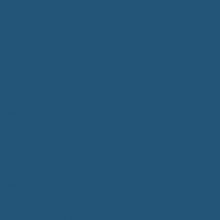
Bürgerservice
Mitarbeiter
Wegweiser von A - Z
Serviceportal BW
Dienstleistungen
Lebenslagen
e-Bürgerdienste
Formulare
Fundsachen
Müllentsorgung
Notrufe/Bereitschaftsdienst
Satzungen
Dorfgemeinschaftshaus
Gemeinderat
Sitzungsberichte
Mitteilungsblatt
Neubürger
Wahlen
Bürgermeisterwahl 2023