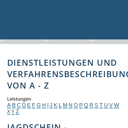
Volkshochschule
Bauen & Gewerbe
Firmenverzeichnis
Bau- und Gewerbeflächen
Hochwasserschutz
Breitbandversorgung
DIENSTLEISTUNGEN UND
VERFAHRENSBESCHREIBUN
VON A - Z
Leistungen
A
B
C
D
E
F
G
H
I
J
K
L
M
N
O
P
Q
R
S
T
U
V
W
Z
X
Y
JAGDSCHEIN -