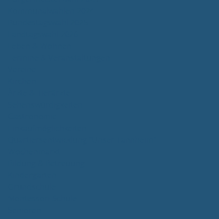
Kommunalwahlen 2024
Bundestagswahl 2025
Landtagswahl 2026
Leben & Wohnen
Termine & Veranstaltungen
Vereine
Kirchen
Ärzte & Tierärzte
Sehenswürdigkeiten
Gastronomie
Einkaufmöglichkeiten
Quartiersentwicklung "Unser Tannheim"
Wochenmarkt
Bildung & Betreuung
Kindergarten
Grundschule
Montessori-Schule
Senioren