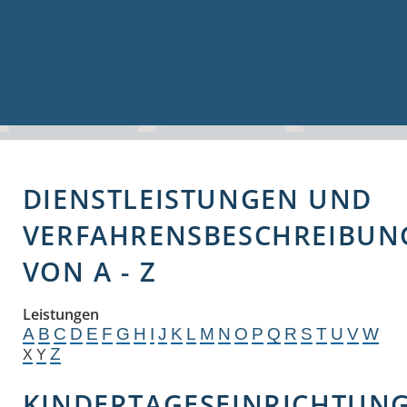
Volkshochschule
Bauen & Gewerbe
Firmenverzeichnis
Bau- und Gewerbeflächen
Hochwasserschutz
Breitbandversorgung
DIENSTLEISTUNGEN UND
VERFAHRENSBESCHREIBUN
VON A - Z
Leistungen
A
B
C
D
E
F
G
H
I
J
K
L
M
N
O
P
Q
R
S
T
U
V
W
Z
X
Y
KINDERTAGESEINRICHTUN