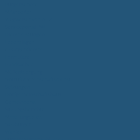
Bürgerservice
Mitarbeiter
Wegweiser von A - Z
Serviceportal BW
Dienstleistungen
Lebenslagen
e-Bürgerdienste
Formulare
Fundsachen
Müllentsorgung
Notrufe/Bereitschaftsdienst
Satzungen
Dorfgemeinschaftshaus
Gemeinderat
Sitzungsberichte
Mitteilungsblatt
Neubürger
Wahlen
Bürgermeisterwahl 2023