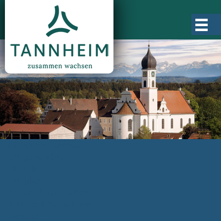
Gemeinde Tannheim
Ortsgeschichte
Ortsteile
Ortsplan
Zahlen, Daten, Fakten
Rathaus & Verwaltung
Aktuelles