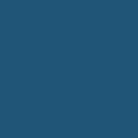
Kommunalwahlen 2024
Bundestagswahl 2025
Landtagswahl 2026
Leben & Wohnen
Termine & Veranstaltungen
Vereine
Kirchen
Ärzte & Tierärzte
Sehenswürdigkeiten
Gastronomie
Einkaufmöglichkeiten
Quartiersentwicklung "Unser Tannheim"
Wochenmarkt
Bildung & Betreuung
Kindergarten
Grundschule
Montessori-Schule
Senioren