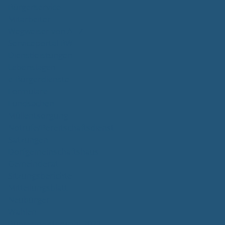
Bürgerservice
Mitarbeiter
Wegweiser von A - Z
Serviceportal BW
Dienstleistungen
Lebenslagen
e-Bürgerdienste
Formulare
Fundsachen
Müllentsorgung
Notrufe/Bereitschaftsdienst
Satzungen
Dorfgemeinschaftshaus
Gemeinderat
Sitzungsberichte
Mitteilungsblatt
Neubürger
Wahlen
Bürgermeisterwahl 2023