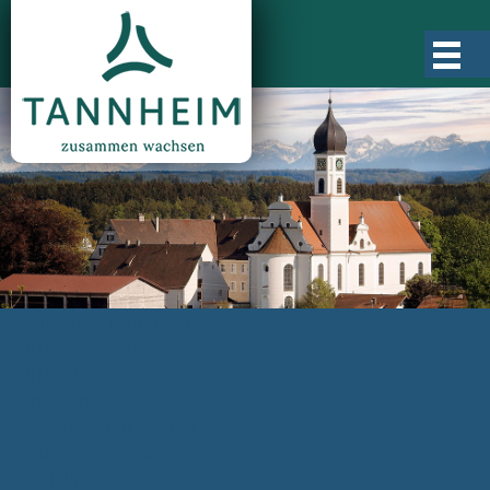
Gemeinde Tannheim
Ortsgeschichte
Ortsteile
Ortsplan
Zahlen, Daten, Fakten
Rathaus & Verwaltung
Aktuelles