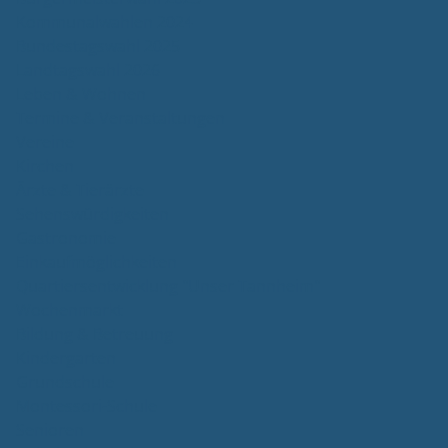
Kommunalwahlen 2024
Bundestagswahl 2025
Landtagswahl 2026
Leben & Wohnen
Termine & Veranstaltungen
Vereine
Kirchen
Ärzte & Tierärzte
Sehenswürdigkeiten
Gastronomie
Einkaufmöglichkeiten
Quartiersentwicklung "Unser Tannheim"
Wochenmarkt
Bildung & Betreuung
Kindergarten
Grundschule
Montessori-Schule
Senioren