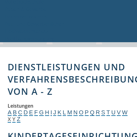
Volkshochschule
Bauen & Gewerbe
Firmenverzeichnis
Bau- und Gewerbeflächen
Hochwasserschutz
Breitbandversorgung
DIENSTLEISTUNGEN UND
VERFAHRENSBESCHREIBUN
VON A - Z
Leistungen
A
B
C
D
E
F
G
H
I
J
K
L
M
N
O
P
Q
R
S
T
U
V
W
Z
X
Y
KINDERTAGESEINRICHTUN