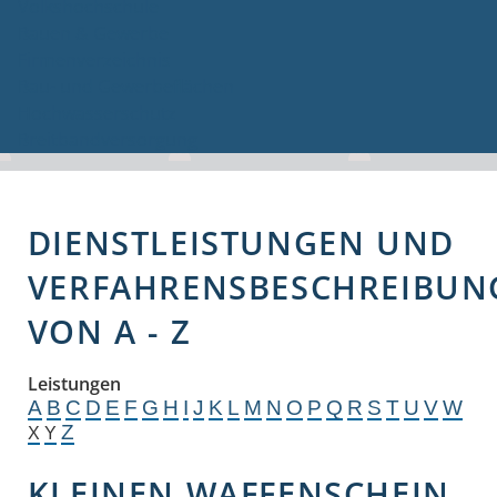
Volkshochschule
Bauen & Gewerbe
Firmenverzeichnis
Bau- und Gewerbeflächen
Hochwasserschutz
Breitbandversorgung
DIENSTLEISTUNGEN UND
VERFAHRENSBESCHREIBUN
VON A - Z
Leistungen
A
B
C
D
E
F
G
H
I
J
K
L
M
N
O
P
Q
R
S
T
U
V
W
Z
X
Y
KLEINEN WAFFENSCHEIN