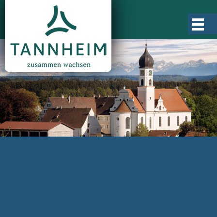
Gemeinde Tannheim
Ortsgeschichte
Ortsteile
Ortsplan
Zahlen, Daten, Fakten
Rathaus & Verwaltung
Aktuelles