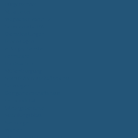
Bürgerservice
Mitarbeiter
Wegweiser von A - Z
Serviceportal BW
Dienstleistungen
Lebenslagen
e-Bürgerdienste
Formulare
Fundsachen
Müllentsorgung
Notrufe/Bereitschaftsdienst
Satzungen
Dorfgemeinschaftshaus
Gemeinderat
Sitzungsberichte
Mitteilungsblatt
Neubürger
Wahlen
Bürgermeisterwahl 2023