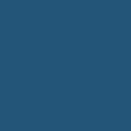
Kommunalwahlen 2024
Bundestagswahl 2025
Landtagswahl 2026
Leben & Wohnen
Termine & Veranstaltungen
Vereine
Kirchen
Ärzte & Tierärzte
Sehenswürdigkeiten
Gastronomie
Einkaufmöglichkeiten
Quartiersentwicklung "Unser Tannheim"
Wochenmarkt
Bildung & Betreuung
Kindergarten
Grundschule
Montessori-Schule
Senioren