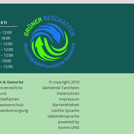
ten
 12:00
:00
 12:00
– 12:00
– 12:00
6:00
 12:00
n & Gewerbe
© copyright 2016
nverzeichnis
Gemeinde Tannheim
 und
Datenschutz
rbeflächen
Impressum
wasserschutz
Barrierefreiheit
tbandversorgung
Leichte Sprache
Gebärdensprache
p
owered by
Komm.ONE