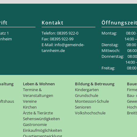
ift
Kontakt
Öffnungszei
atz 1
Telefon: 08395 922-0
Montag: 08:00 –
nnheim
Fax: 08395 922-99
14:00 – 18
E-Mail:
info@gemeinde-
Dienstag: 08:00 –
tannheim.de
Mittwoch: 08:00 
Donnerstag: 08:00 
14:00 – 1
Freitag: 08:00 –
waltung
Leben & Wohnen
Bildung & Betreuung
Baue
Termine &
Kindergarten
Firme
Veranstaltungen
Grundschule
Bau-
ftshaus
Vereine
Montessori-Schule
Gewe
Kirchen
Senioren
Hoch
Ärzte & Tierärzte
Volkshochschule
Brei
Sehenswürdigkeiten
Gastronomie
Einkaufmöglichkeiten
Quartiersentwicklung