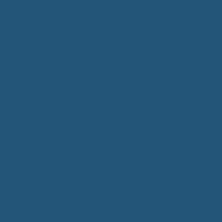
Bürgerservice
Mitarbeiter
Wegweiser von A - Z
Serviceportal BW
Dienstleistungen
Lebenslagen
e-Bürgerdienste
Formulare
Fundsachen
Müllentsorgung
Notrufe/Bereitschaftsdienst
Satzungen
Dorfgemeinschaftshaus
Gemeinderat
Sitzungsberichte
Mitteilungsblatt
Neubürger
Wahlen
Bürgermeisterwahl 2023