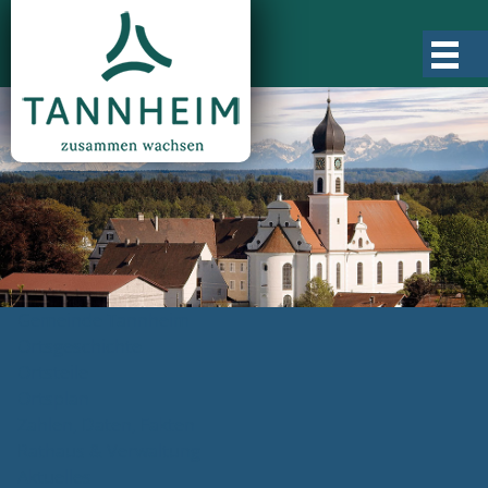
Gemeinde Tannheim
Ortsgeschichte
Ortsteile
Ortsplan
Zahlen, Daten, Fakten
Rathaus & Verwaltung
Aktuelles