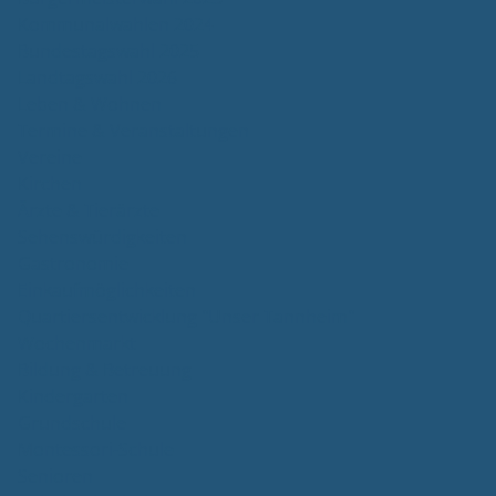
Kommunalwahlen 2024
Bundestagswahl 2025
Landtagswahl 2026
Leben & Wohnen
Termine & Veranstaltungen
Vereine
Kirchen
Ärzte & Tierärzte
Sehenswürdigkeiten
Gastronomie
Einkaufmöglichkeiten
Quartiersentwicklung "Unser Tannheim"
Wochenmarkt
Bildung & Betreuung
Kindergarten
Grundschule
Montessori-Schule
Senioren