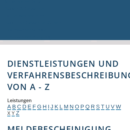
Volkshochschule
Bauen & Gewerbe
Firmenverzeichnis
Bau- und Gewerbeflächen
Hochwasserschutz
Breitbandversorgung
DIENSTLEISTUNGEN UND
VERFAHRENSBESCHREIBUN
VON A - Z
Leistungen
A
B
C
D
E
F
G
H
I
J
K
L
M
N
O
P
Q
R
S
T
U
V
W
Z
X
Y
MELDEBESCHEINIGUNG