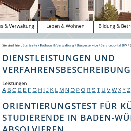
s & Verwaltung
Leben & Wohnen
Bildung & Bet
Sie sind hier:
Startseite
/
Rathaus & Verwaltung
/
Bürgerservice
/
Serviceportal BW
/
DIENSTLEISTUNGEN UND
VERFAHRENSBESCHREIBUNGE
Leistungen
A
B
C
D
E
F
G
H
I
J
K
L
M
N
O
P
Q
R
S
T
U
V
W
Z
X
Y
ORIENTIERUNGSTEST FÜR K
STUDIERENDE IN BADEN-W
ABSOLVIEREN