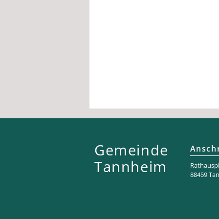
Gemeinde
Anschr
Tannheim
Rathaus­pl
88459 Ta