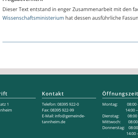
Dieser Text entstand in enger Zusammenarbeit mit den fac
Wissenschaftsministerium
hat dessen ausführliche Fassun
ift
Kontakt
Öffnungszei
atz 1
Telefon: 08395 922-0
Montag: 08:00 –
nnheim
Fax: 08395 922-99
14:00 – 18
E-Mail:
info@gemeinde-
Dienstag: 08:00 –
tannheim.de
Mittwoch: 08:00 
Donnerstag: 08:00 
14:00 – 1