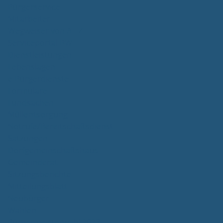
Bürgerservice
Mitarbeiter
Wegweiser von A - Z
Serviceportal BW
Dienstleistungen
Lebenslagen
e-Bürgerdienste
Formulare
Fundsachen
Müllentsorgung
Notrufe/Bereitschaftsdienst
Satzungen
Dorfgemeinschaftshaus
Gemeinderat
Sitzungsberichte
Mitteilungsblatt
Neubürger
Wahlen
Bürgermeisterwahl 2023