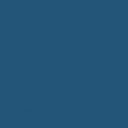
Kommunalwahlen 2024
Bundestagswahl 2025
Landtagswahl 2026
Leben & Wohnen
Termine & Veranstaltungen
Vereine
Kirchen
Ärzte & Tierärzte
Sehenswürdigkeiten
Gastronomie
Einkaufmöglichkeiten
Quartiersentwicklung "Unser Tannheim"
Wochenmarkt
Bildung & Betreuung
Kindergarten
Grundschule
Montessori-Schule
Senioren