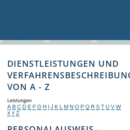
Volkshochschule
Bauen & Gewerbe
Firmenverzeichnis
Bau- und Gewerbeflächen
Hochwasserschutz
Breitbandversorgung
DIENSTLEISTUNGEN UND
VERFAHRENSBESCHREIBUN
VON A - Z
Leistungen
A
B
C
D
E
F
G
H
I
J
K
L
M
N
O
P
Q
R
S
T
U
V
W
Z
X
Y
PERSONALAUSWEIS -