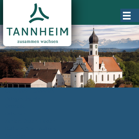
Gemeinde Tannheim
Ortsgeschichte
Ortsteile
Ortsplan
Zahlen, Daten, Fakten
Rathaus & Verwaltung
Aktuelles