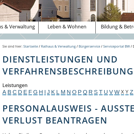
s & Verwaltung
Leben & Wohnen
Bildung & Bet
Sie sind hier:
Startseite
/
Rathaus & Verwaltung
/
Bürgerservice
/
Serviceportal BW
/
DIENSTLEISTUNGEN UND
VERFAHRENSBESCHREIBUNGE
Leistungen
A
B
C
D
E
F
G
H
I
J
K
L
M
N
O
P
Q
R
S
T
U
V
W
Z
X
Y
PERSONALAUSWEIS - AUSS
VERLUST BEANTRAGEN