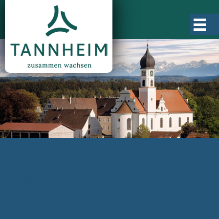
Gemeinde Tannheim
Ortsgeschichte
Ortsteile
Ortsplan
Zahlen, Daten, Fakten
Rathaus & Verwaltung
Aktuelles