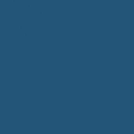
Kommunalwahlen 2024
Bundestagswahl 2025
Landtagswahl 2026
Leben & Wohnen
Termine & Veranstaltungen
Vereine
Kirchen
Ärzte & Tierärzte
Sehenswürdigkeiten
Gastronomie
Einkaufmöglichkeiten
Quartiersentwicklung "Unser Tannheim"
Wochenmarkt
Bildung & Betreuung
Kindergarten
Grundschule
Montessori-Schule
Senioren