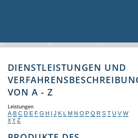
Volkshochschule
Bauen & Gewerbe
Firmenverzeichnis
Bau- und Gewerbeflächen
Hochwasserschutz
Breitbandversorgung
DIENSTLEISTUNGEN UND
VERFAHRENSBESCHREIBUN
VON A - Z
Leistungen
A
B
C
D
E
F
G
H
I
J
K
L
M
N
O
P
Q
R
S
T
U
V
W
Z
X
Y
PRODUKTE DES