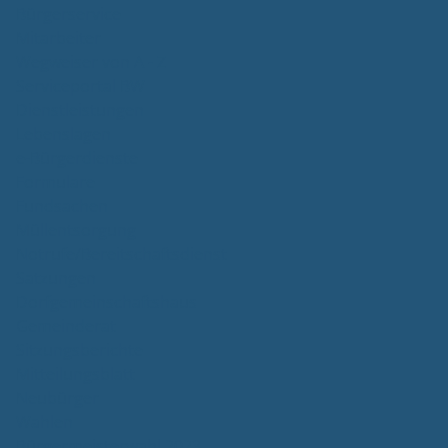
Bürgerservice
Mitarbeiter
Wegweiser von A - Z
Serviceportal BW
Dienstleistungen
Lebenslagen
e-Bürgerdienste
Formulare
Fundsachen
Müllentsorgung
Notrufe/Bereitschaftsdienst
Satzungen
Dorfgemeinschaftshaus
Gemeinderat
Sitzungsberichte
Mitteilungsblatt
Neubürger
Wahlen
Bürgermeisterwahl 2023