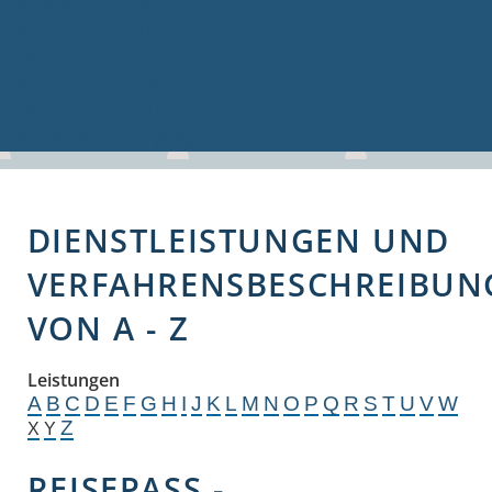
Volkshochschule
Bauen & Gewerbe
Firmenverzeichnis
Bau- und Gewerbeflächen
Hochwasserschutz
Breitbandversorgung
DIENSTLEISTUNGEN UND
VERFAHRENSBESCHREIBUN
VON A - Z
Leistungen
A
B
C
D
E
F
G
H
I
J
K
L
M
N
O
P
Q
R
S
T
U
V
W
Z
X
Y
REISEPASS -