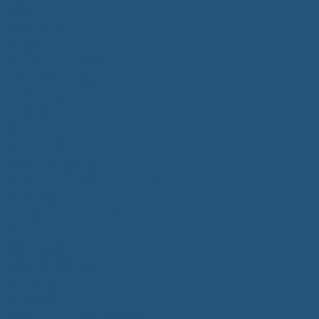
Bürgerservice
Mitarbeiter
Wegweiser von A - Z
Serviceportal BW
Dienstleistungen
Lebenslagen
e-Bürgerdienste
Formulare
Fundsachen
Müllentsorgung
Notrufe/Bereitschaftsdienst
Satzungen
Dorfgemeinschaftshaus
Gemeinderat
Sitzungsberichte
Mitteilungsblatt
Neubürger
Wahlen
Bürgermeisterwahl 2023