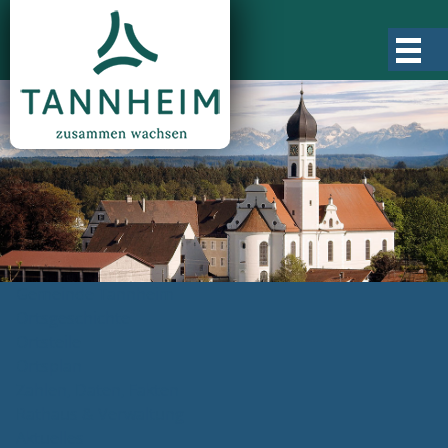
Gemeinde Tannheim
Ortsgeschichte
Ortsteile
Ortsplan
Zahlen, Daten, Fakten
Rathaus & Verwaltung
Aktuelles