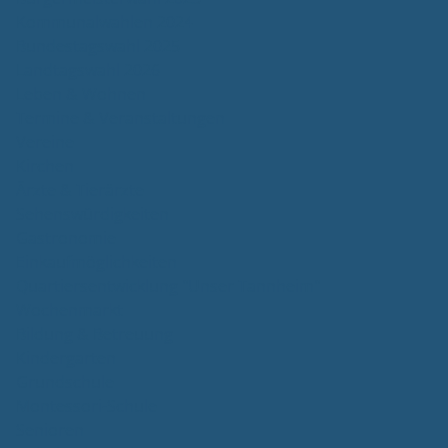
Kommunalwahlen 2024
Bundestagswahl 2025
Landtagswahl 2026
Leben & Wohnen
Termine & Veranstaltungen
Vereine
Kirchen
Ärzte & Tierärzte
Sehenswürdigkeiten
Gastronomie
Einkaufmöglichkeiten
Quartiersentwicklung "Unser Tannheim"
Wochenmarkt
Bildung & Betreuung
Kindergarten
Grundschule
Montessori-Schule
Senioren