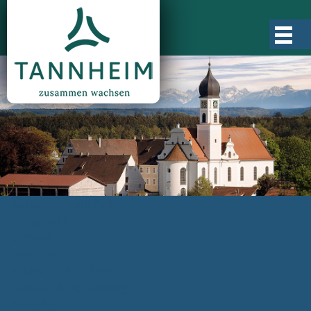
Gemeinde Tannheim
Ortsgeschichte
Ortsteile
Ortsplan
Zahlen, Daten, Fakten
Rathaus & Verwaltung
Aktuelles