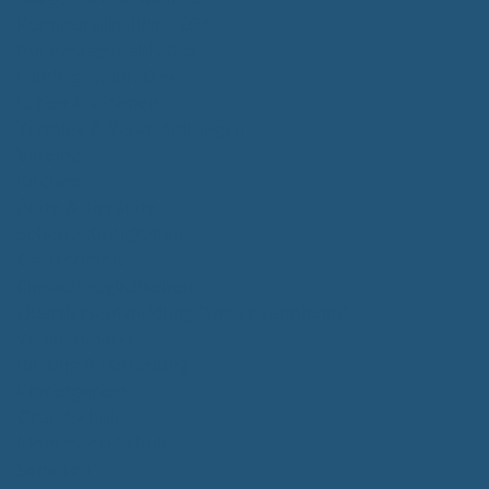
Kommunalwahlen 2024
Bundestagswahl 2025
Landtagswahl 2026
Leben & Wohnen
Termine & Veranstaltungen
Vereine
Kirchen
Ärzte & Tierärzte
Sehenswürdigkeiten
Gastronomie
Einkaufmöglichkeiten
Quartiersentwicklung "Unser Tannheim"
Wochenmarkt
Bildung & Betreuung
Kindergarten
Grundschule
Montessori-Schule
Senioren