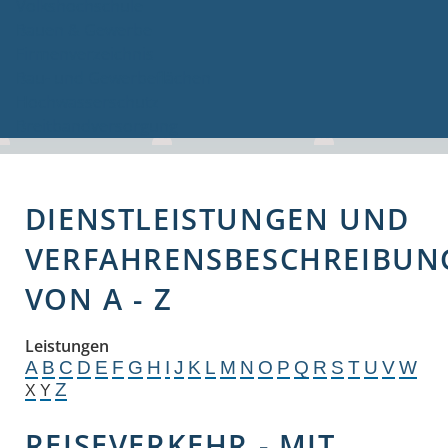
Volkshochschule
Bauen & Gewerbe
Firmenverzeichnis
Bau- und Gewerbeflächen
Hochwasserschutz
Breitbandversorgung
DIENSTLEISTUNGEN UND
VERFAHRENSBESCHREIBUN
VON A - Z
Leistungen
A
B
C
D
E
F
G
H
I
J
K
L
M
N
O
P
Q
R
S
T
U
V
W
Z
X
Y
REISEVERKEHR - MIT