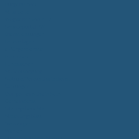
Bürgerservice
Mitarbeiter
Wegweiser von A - Z
Serviceportal BW
Dienstleistungen
Lebenslagen
e-Bürgerdienste
Formulare
Fundsachen
Müllentsorgung
Notrufe/Bereitschaftsdienst
Satzungen
Dorfgemeinschaftshaus
Gemeinderat
Sitzungsberichte
Mitteilungsblatt
Neubürger
Wahlen
Bürgermeisterwahl 2023