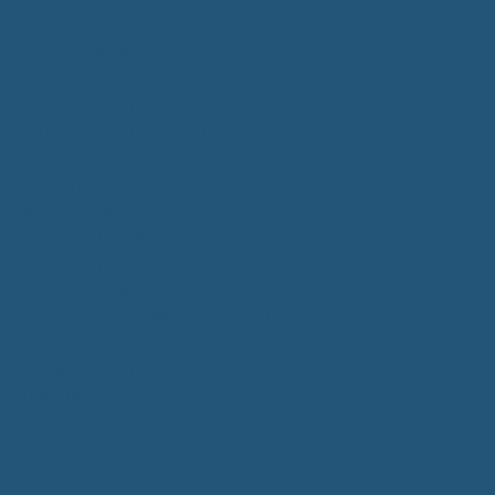
Kommunalwahlen 2024
Bundestagswahl 2025
Landtagswahl 2026
Leben & Wohnen
Termine & Veranstaltungen
Vereine
Kirchen
Ärzte & Tierärzte
Sehenswürdigkeiten
Gastronomie
Einkaufmöglichkeiten
Quartiersentwicklung "Unser Tannheim"
Wochenmarkt
Bildung & Betreuung
Kindergarten
Grundschule
Montessori-Schule
Senioren