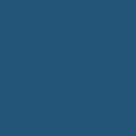
Bürgerservice
Mitarbeiter
Wegweiser von A - Z
Serviceportal BW
Dienstleistungen
Lebenslagen
e-Bürgerdienste
Formulare
Fundsachen
Müllentsorgung
Notrufe/Bereitschaftsdienst
Satzungen
Dorfgemeinschaftshaus
Gemeinderat
Sitzungsberichte
Mitteilungsblatt
Neubürger
Wahlen
Bürgermeisterwahl 2023