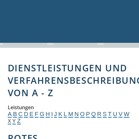
Volkshochschule
Bauen & Gewerbe
Firmenverzeichnis
Bau- und Gewerbeflächen
Hochwasserschutz
Breitbandversorgung
DIENSTLEISTUNGEN UND
VERFAHRENSBESCHREIBUN
VON A - Z
Leistungen
A
B
C
D
E
F
G
H
I
J
K
L
M
N
O
P
Q
R
S
T
U
V
W
Z
X
Y
ROTES