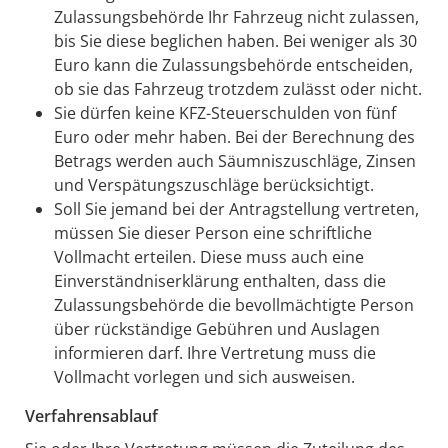
Zulassungsb
e
hörde Ihr Fahrzeug nicht zulassen,
bis Sie diese beglichen haben. Bei weniger als 30
Euro kann die Zulassungsbehö
r
de entscheiden,
ob sie das Fahrzeug trotzdem zulässt oder nicht.
Sie dürfen keine KFZ-Steuerschulden von fünf
Euro oder mehr haben. Bei der Berechnung des
Betrags werden auch Säumniszuschläge, Zinsen
und Verspätungszuschläge berücksichtigt.
Soll Sie jemand bei der Antragstellung vertreten,
müssen Sie dieser Person eine schriftliche
Vollmacht erteilen. Di
e
se muss auch eine
Ei
n
verständniserklärung enthalten, dass die
Zulassungsbehörde die bevollmächtigte Person
über rückständige Gebühren und Auslagen
informieren darf. I
h
re Vertretung muss die
Vollmacht vorlegen und sich au
s
weisen.
Verfahrensablauf