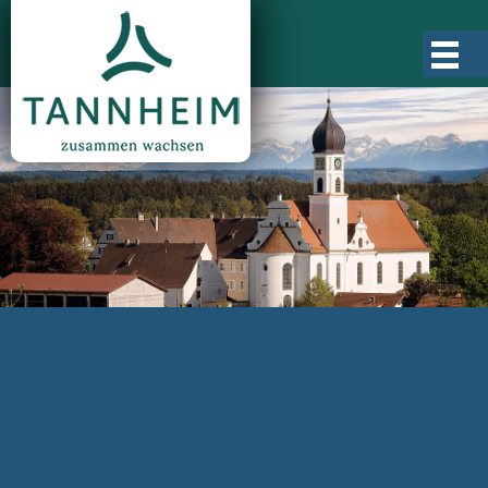
Gemeinde Tannheim
Ortsgeschichte
Ortsteile
Ortsplan
Zahlen, Daten, Fakten
Rathaus & Verwaltung
Aktuelles