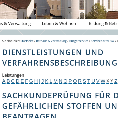
s & Verwaltung
Leben & Wohnen
Bildung & Bet
Sie sind hier:
Startseite
/
Rathaus & Verwaltung
/
Bürgerservice
/
Serviceportal BW
/
DIENSTLEISTUNGEN UND
VERFAHRENSBESCHREIBUNGE
Leistungen
A
B
C
D
E
F
G
H
I
J
K
L
M
N
O
P
Q
R
S
T
U
V
W
Z
X
Y
SACHKUNDEPRÜFUNG FÜR D
GEFÄHRLICHEN STOFFEN U
BEANTRAGEN