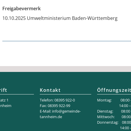
Freigabevermerk
10.10.2025 Umweltministerium Baden-Württemberg
ift
Kontakt
Öffnungszei
atz 1
Telefon: 08395 922-0
Montag: 08:00 –
nnheim
Fax: 08395 922-99
14:00 – 18
E-Mail:
info@gemeinde-
Dienstag: 08:00 –
tannheim.de
Mittwoch: 08:00 
Donnerstag: 08:00 
14:00 – 1