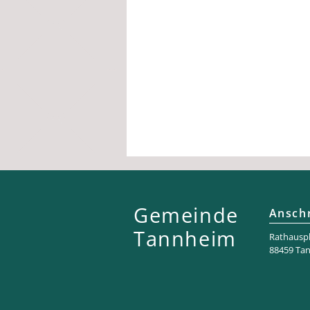
Gemeinde
Anschr
Tannheim
Rathaus­pl
88459 Ta