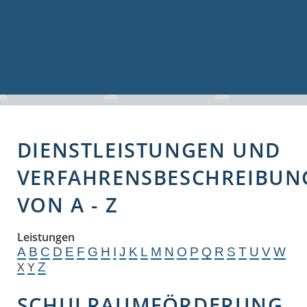
Volkshochschule
Bauen & Gewerbe
Firmenverzeichnis
Bau- und Gewerbeflächen
Hochwasserschutz
Breitbandversorgung
DIENSTLEISTUNGEN UND
VERFAHRENSBESCHREIBUN
VON A - Z
Leistungen
A
B
C
D
E
F
G
H
I
J
K
L
M
N
O
P
Q
R
S
T
U
V
W
Z
X
Y
SCHULRAUMFÖRDERUNG