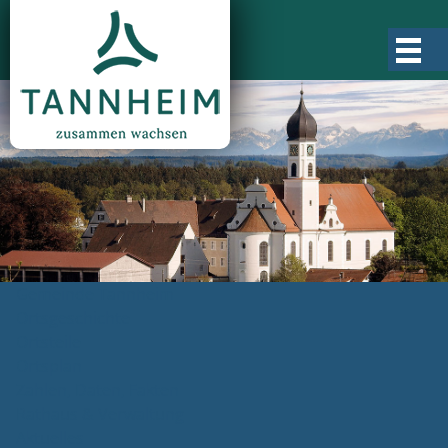
Gemeinde Tannheim
Ortsgeschichte
Ortsteile
Ortsplan
Zahlen, Daten, Fakten
Rathaus & Verwaltung
Aktuelles