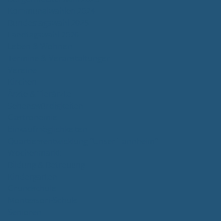
Kommunalwahlen 2024
Bundestagswahl 2025
Landtagswahl 2026
Leben & Wohnen
Termine & Veranstaltungen
Vereine
Kirchen
Ärzte & Tierärzte
Sehenswürdigkeiten
Gastronomie
Einkaufmöglichkeiten
Quartiersentwicklung "Unser Tannheim"
Wochenmarkt
Bildung & Betreuung
Kindergarten
Grundschule
Montessori-Schule
Senioren