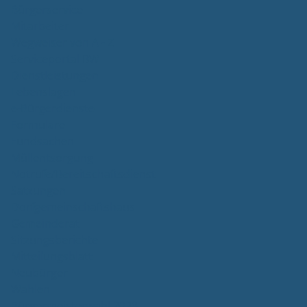
Bürgerservice
Mitarbeiter
Wegweiser von A - Z
Serviceportal BW
Dienstleistungen
Lebenslagen
e-Bürgerdienste
Formulare
Fundsachen
Müllentsorgung
Notrufe/Bereitschaftsdienst
Satzungen
Dorfgemeinschaftshaus
Gemeinderat
Sitzungsberichte
Mitteilungsblatt
Neubürger
Wahlen
Bürgermeisterwahl 2023