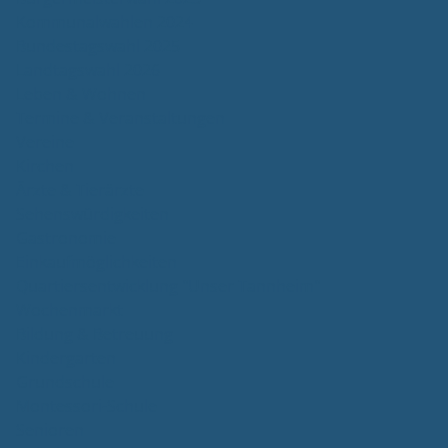
Kommunalwahlen 2024
Bundestagswahl 2025
Landtagswahl 2026
Leben & Wohnen
Termine & Veranstaltungen
Vereine
Kirchen
Ärzte & Tierärzte
Sehenswürdigkeiten
Gastronomie
Einkaufmöglichkeiten
Quartiersentwicklung "Unser Tannheim"
Wochenmarkt
Bildung & Betreuung
Kindergarten
Grundschule
Montessori-Schule
Senioren