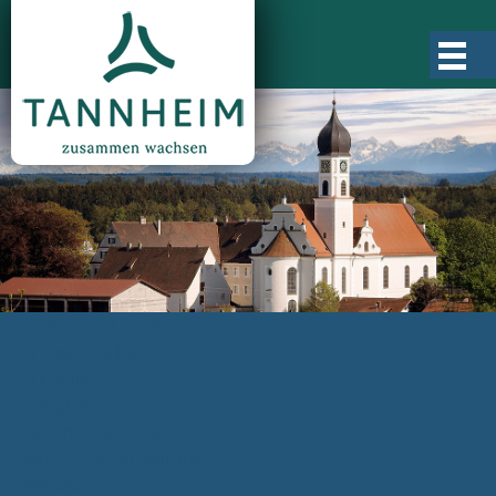
Gemeinde Tannheim
Ortsgeschichte
Ortsteile
Ortsplan
Zahlen, Daten, Fakten
Rathaus & Verwaltung
Aktuelles