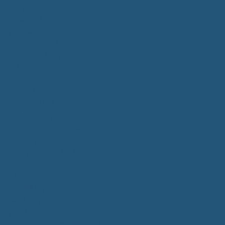
Bürgerservice
Mitarbeiter
Wegweiser von A - Z
Serviceportal BW
Dienstleistungen
Lebenslagen
e-Bürgerdienste
Formulare
Fundsachen
Müllentsorgung
Notrufe/Bereitschaftsdienst
Satzungen
Dorfgemeinschaftshaus
Gemeinderat
Sitzungsberichte
Mitteilungsblatt
Neubürger
Wahlen
Bürgermeisterwahl 2023