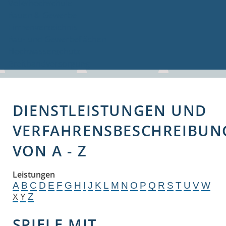
Volkshochschule
Bauen & Gewerbe
Firmenverzeichnis
Bau- und Gewerbeflächen
Hochwasserschutz
Breitbandversorgung
DIENSTLEISTUNGEN UND
VERFAHRENSBESCHREIBUN
VON A - Z
Leistungen
A
B
C
D
E
F
G
H
I
J
K
L
M
N
O
P
Q
R
S
T
U
V
W
Z
X
Y
SPIELE MIT