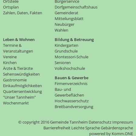
Ortsteile
Bürgerservice
Ortsplan
Dorfgemeinschaftshaus
Zahlen, Daten, Fakten
Gemeinderat
Mitteilungsblatt
Neubürger
Wahlen
Leben & Wohnen
Bildung & Betreuung
Termine &
Kindergarten
Veranstaltungen
Grundschule
Vereine
Montessori-Schule
Kirchen
Senioren
Ärzte & Tierärzte
Volkshochschule
Sehenswürdigkeiten
Bauen & Gewerbe
Gastronomie
Firmenverzeichnis
Einkaufmöglichkeiten
Bau- und
Quartiersentwicklung
Gewerbeflächen
"Unser Tannheim"
Hochwasserschutz
Wochenmarkt
Breitbandversorgung
© copyright 2016 Gemeinde Tannheim
Datenschutz
Impressum
Barrierefreiheit
Leichte Sprache
Gebärdensprache
p
owered by
Komm.ONE