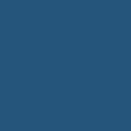
Kommunalwahlen 2024
Bundestagswahl 2025
Landtagswahl 2026
Leben & Wohnen
Termine & Veranstaltungen
Vereine
Kirchen
Ärzte & Tierärzte
Sehenswürdigkeiten
Gastronomie
Einkaufmöglichkeiten
Quartiersentwicklung "Unser Tannheim"
Wochenmarkt
Bildung & Betreuung
Kindergarten
Grundschule
Montessori-Schule
Senioren