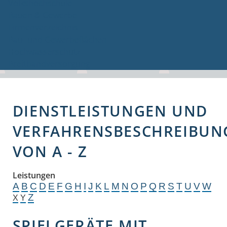
Volkshochschule
Bauen & Gewerbe
Firmenverzeichnis
Bau- und Gewerbeflächen
Hochwasserschutz
Breitbandversorgung
DIENSTLEISTUNGEN UND
VERFAHRENSBESCHREIBUN
VON A - Z
Leistungen
A
B
C
D
E
F
G
H
I
J
K
L
M
N
O
P
Q
R
S
T
U
V
W
Z
X
Y
SPIELGERÄTE MIT