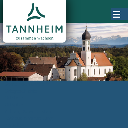
Gemeinde Tannheim
Ortsgeschichte
Ortsteile
Ortsplan
Zahlen, Daten, Fakten
Rathaus & Verwaltung
Aktuelles