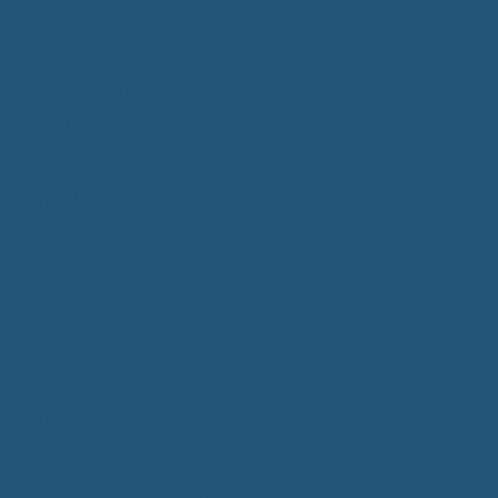
Bürgerservice
Mitarbeiter
Wegweiser von A - Z
Serviceportal BW
Dienstleistungen
Lebenslagen
e-Bürgerdienste
Formulare
Fundsachen
Müllentsorgung
Notrufe/Bereitschaftsdienst
Satzungen
Dorfgemeinschaftshaus
Gemeinderat
Sitzungsberichte
Mitteilungsblatt
Neubürger
Wahlen
Bürgermeisterwahl 2023