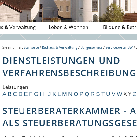
s & Verwaltung
Leben & Wohnen
Bildung & Bet
Sie sind hier:
Startseite
/
Rathaus & Verwaltung
/
Bürgerservice
/
Serviceportal BW
/
DIENSTLEISTUNGEN UND
VERFAHRENSBESCHREIBUNGE
Leistungen
A
B
C
D
E
F
G
H
I
J
K
L
M
N
O
P
Q
R
S
T
U
V
W
Z
X
Y
STEUERBERATERKAMMER - 
ALS STEUERBERATUNGSGESE