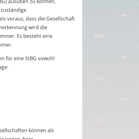
StBG) ausüben zu können,
 zuständige
s voraus, dass die Gesellschaft
Anerkennung wird die
Kammer. Es besteht eine
ammer.
 für eine StBG sowohl
age:
ellschaften können als