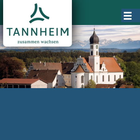
Gemeinde Tannheim
Ortsgeschichte
Ortsteile
Ortsplan
Zahlen, Daten, Fakten
Rathaus & Verwaltung
Aktuelles