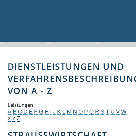
Volkshochschule
Bauen & Gewerbe
Firmenverzeichnis
Bau- und Gewerbeflächen
Hochwasserschutz
Breitbandversorgung
DIENSTLEISTUNGEN UND
VERFAHRENSBESCHREIBUN
VON A - Z
Leistungen
A
B
C
D
E
F
G
H
I
J
K
L
M
N
O
P
Q
R
S
T
U
V
W
Z
X
Y
STRAUSSWIRTSCHAFT - B