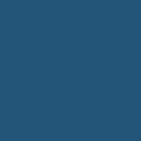
Kommunalwahlen 2024
Bundestagswahl 2025
Landtagswahl 2026
Leben & Wohnen
Termine & Veranstaltungen
Vereine
Kirchen
Ärzte & Tierärzte
Sehenswürdigkeiten
Gastronomie
Einkaufmöglichkeiten
Quartiersentwicklung "Unser Tannheim"
Wochenmarkt
Bildung & Betreuung
Kindergarten
Grundschule
Montessori-Schule
Senioren