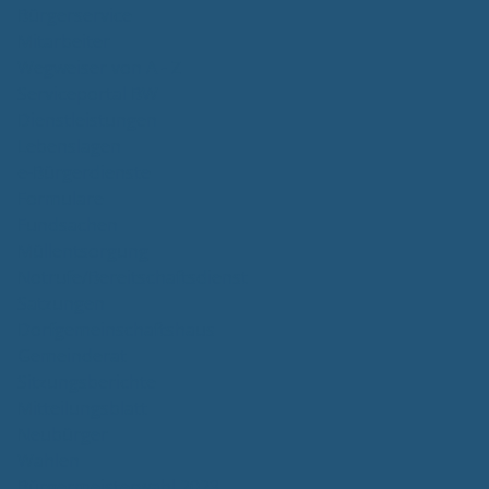
Bürgerservice
Mitarbeiter
Wegweiser von A - Z
Serviceportal BW
Dienstleistungen
Lebenslagen
e-Bürgerdienste
Formulare
Fundsachen
Müllentsorgung
Notrufe/Bereitschaftsdienst
Satzungen
Dorfgemeinschaftshaus
Gemeinderat
Sitzungsberichte
Mitteilungsblatt
Neubürger
Wahlen
Bürgermeisterwahl 2023