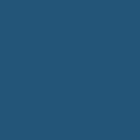
Kommunalwahlen 2024
Bundestagswahl 2025
Landtagswahl 2026
Leben & Wohnen
Termine & Veranstaltungen
Vereine
Kirchen
Ärzte & Tierärzte
Sehenswürdigkeiten
Gastronomie
Einkaufmöglichkeiten
Quartiersentwicklung "Unser Tannheim"
Wochenmarkt
Bildung & Betreuung
Kindergarten
Grundschule
Montessori-Schule
Senioren