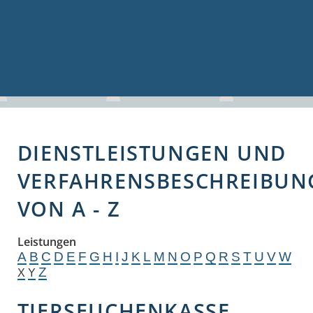
Volkshochschule
Bauen & Gewerbe
Firmenverzeichnis
Bau- und Gewerbeflächen
Hochwasserschutz
Breitbandversorgung
DIENSTLEISTUNGEN UND
VERFAHRENSBESCHREIBUN
VON A - Z
Leistungen
A
B
C
D
E
F
G
H
I
J
K
L
M
N
O
P
Q
R
S
T
U
V
W
Z
X
Y
TIERSEUCHENKASSE