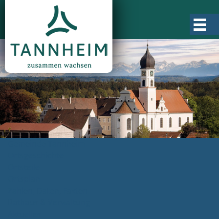
Gemeinde Tannheim
Ortsgeschichte
Ortsteile
Ortsplan
Zahlen, Daten, Fakten
Rathaus & Verwaltung
Aktuelles