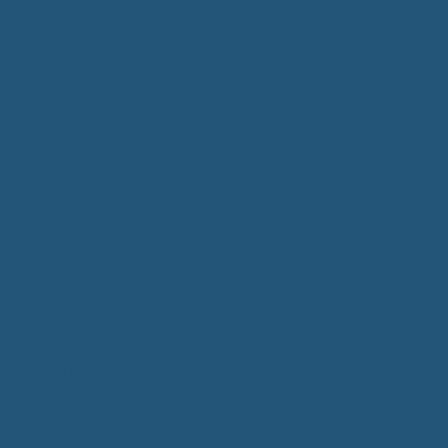
Bürgerservice
Mitarbeiter
Wegweiser von A - Z
Serviceportal BW
Dienstleistungen
Lebenslagen
e-Bürgerdienste
Formulare
Fundsachen
Müllentsorgung
Notrufe/Bereitschaftsdienst
Satzungen
Dorfgemeinschaftshaus
Gemeinderat
Sitzungsberichte
Mitteilungsblatt
Neubürger
Wahlen
Bürgermeisterwahl 2023