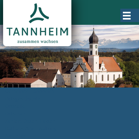
Gemeinde Tannheim
Ortsgeschichte
Ortsteile
Ortsplan
Zahlen, Daten, Fakten
Rathaus & Verwaltung
Aktuelles