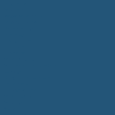
Bürgerservice
Mitarbeiter
Wegweiser von A - Z
Serviceportal BW
Dienstleistungen
Lebenslagen
e-Bürgerdienste
Formulare
Fundsachen
Müllentsorgung
Notrufe/Bereitschaftsdienst
Satzungen
Dorfgemeinschaftshaus
Gemeinderat
Sitzungsberichte
Mitteilungsblatt
Neubürger
Wahlen
Bürgermeisterwahl 2023