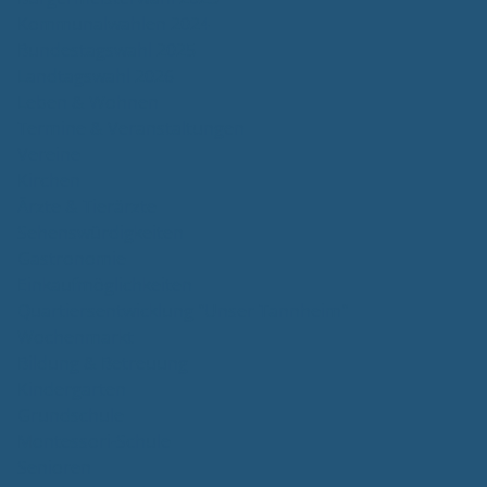
Kommunalwahlen 2024
Bundestagswahl 2025
Landtagswahl 2026
Leben & Wohnen
Termine & Veranstaltungen
Vereine
Kirchen
Ärzte & Tierärzte
Sehenswürdigkeiten
Gastronomie
Einkaufmöglichkeiten
Quartiersentwicklung "Unser Tannheim"
Wochenmarkt
Bildung & Betreuung
Kindergarten
Grundschule
Montessori-Schule
Senioren