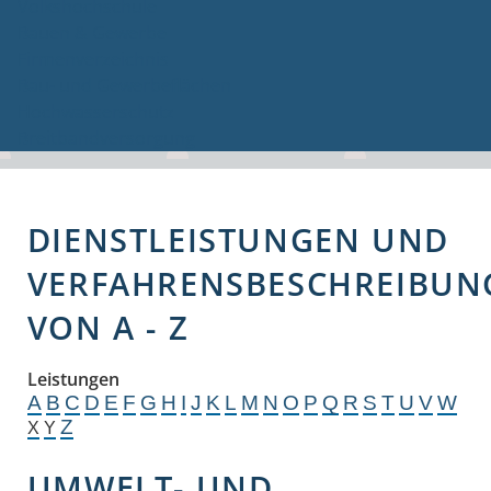
Volkshochschule
Bauen & Gewerbe
Firmenverzeichnis
Bau- und Gewerbeflächen
Hochwasserschutz
Breitbandversorgung
DIENSTLEISTUNGEN UND
VERFAHRENSBESCHREIBUN
VON A - Z
Leistungen
A
B
C
D
E
F
G
H
I
J
K
L
M
N
O
P
Q
R
S
T
U
V
W
Z
X
Y
UMWELT- UND