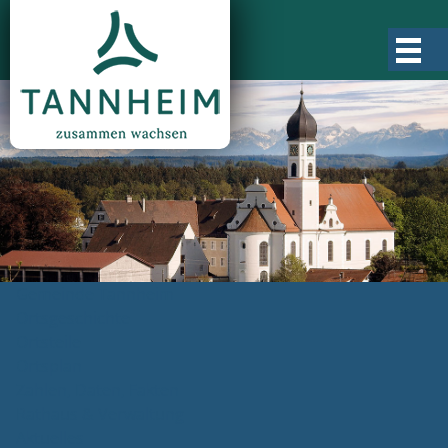
Gemeinde Tannheim
Ortsgeschichte
Ortsteile
Ortsplan
Zahlen, Daten, Fakten
Rathaus & Verwaltung
Aktuelles