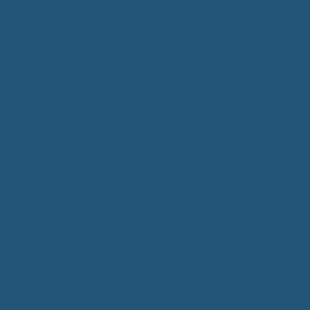
Kommunalwahlen 2024
Bundestagswahl 2025
Landtagswahl 2026
Leben & Wohnen
Termine & Veranstaltungen
Vereine
Kirchen
Ärzte & Tierärzte
Sehenswürdigkeiten
Gastronomie
Einkaufmöglichkeiten
Quartiersentwicklung "Unser Tannheim"
Wochenmarkt
Bildung & Betreuung
Kindergarten
Grundschule
Montessori-Schule
Senioren