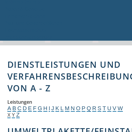
Volkshochschule
Bauen & Gewerbe
Firmenverzeichnis
Bau- und Gewerbeflächen
Hochwasserschutz
Breitbandversorgung
DIENSTLEISTUNGEN UND
VERFAHRENSBESCHREIBUN
VON A - Z
Leistungen
A
B
C
D
E
F
G
H
I
J
K
L
M
N
O
P
Q
R
S
T
U
V
W
Z
X
Y
UMWELTPLAKETTE/FEINSTA