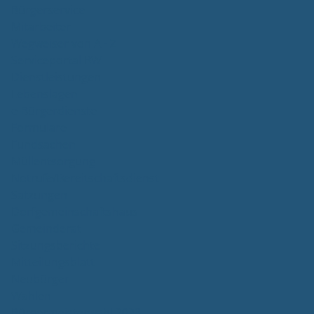
Bürgerservice
Mitarbeiter
Wegweiser von A - Z
Serviceportal BW
Dienstleistungen
Lebenslagen
e-Bürgerdienste
Formulare
Fundsachen
Müllentsorgung
Notrufe/Bereitschaftsdienst
Satzungen
Dorfgemeinschaftshaus
Gemeinderat
Sitzungsberichte
Mitteilungsblatt
Neubürger
Wahlen
Bürgermeisterwahl 2023