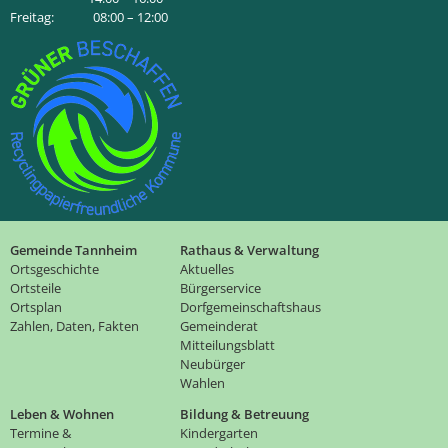
Freitag: 08:00 – 12:00
Gemeinde Tannheim
Rathaus & Verwaltung
Ortsgeschichte
Aktuelles
Ortsteile
Bürgerservice
Ortsplan
Dorfgemeinschaftshaus
Zahlen, Daten, Fakten
Gemeinderat
Mitteilungsblatt
Neubürger
Wahlen
Leben & Wohnen
Bildung & Betreuung
Termine &
Kindergarten