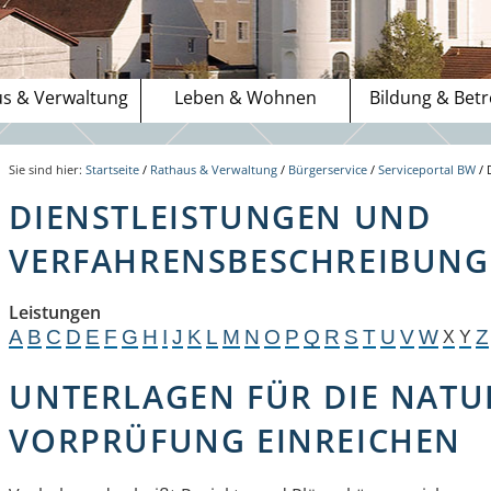
s & Verwaltung
Leben & Wohnen
Bildung & Bet
Sie sind hier:
Startseite
/
Rathaus & Verwaltung
/
Bürgerservice
/
Serviceportal BW
/
DIENSTLEISTUNGEN UND
VERFAHRENSBESCHREIBUNGE
Leistungen
A
B
C
D
E
F
G
H
I
J
K
L
M
N
O
P
Q
R
S
T
U
V
W
Z
X
Y
UNTERLAGEN FÜR DIE NATU
VORPRÜFUNG EINREICHEN