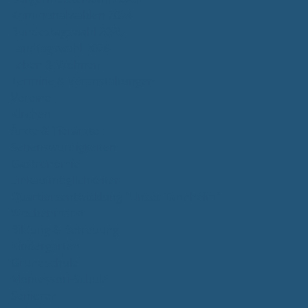
Kommunalwahlen 2024
Bundestagswahl 2025
Landtagswahl 2026
Leben & Wohnen
Termine & Veranstaltungen
Vereine
Kirchen
Ärzte & Tierärzte
Sehenswürdigkeiten
Gastronomie
Einkaufmöglichkeiten
Quartiersentwicklung "Unser Tannheim"
Wochenmarkt
Bildung & Betreuung
Kindergarten
Grundschule
Montessori-Schule
Senioren