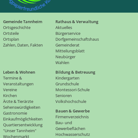
Gemeinde Tannheim
Rathaus & Verwaltung
Ortsgeschichte
Aktuelles
Ortsteile
Bürgerservice
Ortsplan
Dorfgemeinschaftshaus
Zahlen, Daten, Fakten
Gemeinderat
Mitteilungsblatt
Neubürger
Wahlen
Leben & Wohnen
Bildung & Betreuung
Termine &
Kindergarten
Veranstaltungen
Grundschule
Vereine
Montessori-Schule
Kirchen
Senioren
Ärzte & Tierärzte
Volkshochschule
Sehenswürdigkeiten
Bauen & Gewerbe
Gastronomie
Firmenverzeichnis
Einkaufmöglichkeiten
Bau- und
Quartiersentwicklung
Gewerbeflächen
"Unser Tannheim"
Hochwasserschutz
Wochenmarkt