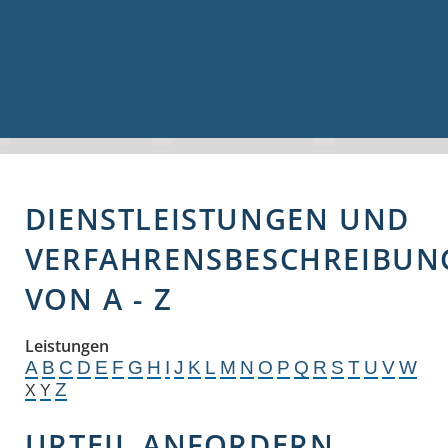
Volkshochschule
Bauen & Gewerbe
Firmenverzeichnis
Bau- und Gewerbeflächen
Hochwasserschutz
Breitbandversorgung
DIENSTLEISTUNGEN UND
VERFAHRENSBESCHREIBUN
VON A - Z
Leistungen
A
B
C
D
E
F
G
H
I
J
K
L
M
N
O
P
Q
R
S
T
U
V
W
Z
X
Y
URTEIL ANFORDERN