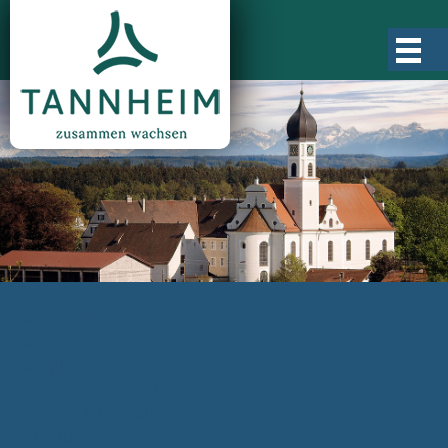
Gemeinde Tannheim
Ortsgeschichte
Ortsteile
Ortsplan
Zahlen, Daten, Fakten
Rathaus & Verwaltung
Aktuelles