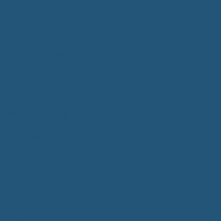
Bürgerservice
Mitarbeiter
Wegweiser von A - Z
Serviceportal BW
Dienstleistungen
Lebenslagen
e-Bürgerdienste
Formulare
Fundsachen
Müllentsorgung
Notrufe/Bereitschaftsdienst
Satzungen
Dorfgemeinschaftshaus
Gemeinderat
Sitzungsberichte
Mitteilungsblatt
Neubürger
Wahlen
Bürgermeisterwahl 2023