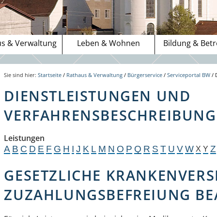
s & Verwaltung
Leben & Wohnen
Bildung & Bet
Sie sind hier:
Startseite
/
Rathaus & Verwaltung
/
Bürgerservice
/
Serviceportal BW
/
DIENSTLEISTUNGEN UND
VERFAHRENSBESCHREIBUNGE
Leistungen
A
B
C
D
E
F
G
H
I
J
K
L
M
N
O
P
Q
R
S
T
U
V
W
Z
X
Y
GESETZLICHE KRANKENVERS
ZUZAHLUNGSBEFREIUNG B