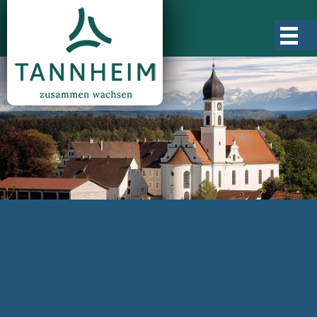
Gemeinde Tannheim
Ortsgeschichte
Ortsteile
Ortsplan
Zahlen, Daten, Fakten
Rathaus & Verwaltung
Aktuelles