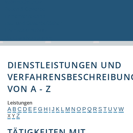
Volkshochschule
Bauen & Gewerbe
Firmenverzeichnis
Bau- und Gewerbeflächen
Hochwasserschutz
Breitbandversorgung
DIENSTLEISTUNGEN UND
VERFAHRENSBESCHREIBUN
VON A - Z
Leistungen
A
B
C
D
E
F
G
H
I
J
K
L
M
N
O
P
Q
R
S
T
U
V
W
Z
X
Y
TÄTIGKEITEN MIT