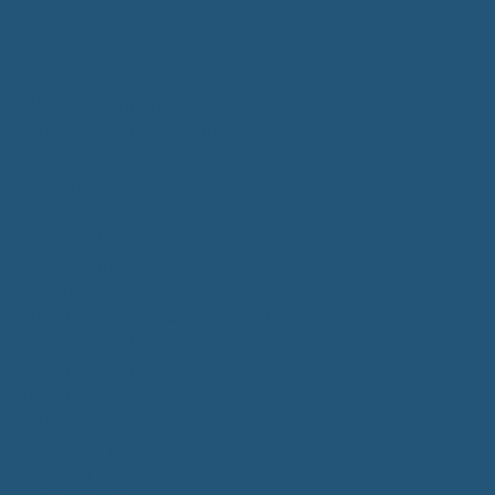
Kommunalwahlen 2024
Bundestagswahl 2025
Landtagswahl 2026
Leben & Wohnen
Termine & Veranstaltungen
Vereine
Kirchen
Ärzte & Tierärzte
Sehenswürdigkeiten
Gastronomie
Einkaufmöglichkeiten
Quartiersentwicklung "Unser Tannheim"
Wochenmarkt
Bildung & Betreuung
Kindergarten
Grundschule
Montessori-Schule
Senioren