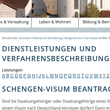
s & Verwaltung
Leben & Wohnen
Bildung & Bet
Sie sind hier:
Startseite
/
Rathaus & Verwaltung
/
Bürgerservice
/
Serviceportal BW
/
DIENSTLEISTUNGEN UND
VERFAHRENSBESCHREIBUNGE
Leistungen
A
B
C
D
E
F
G
H
I
J
K
L
M
N
O
P
Q
R
S
T
U
V
W
Z
X
Y
SCHENGEN-VISUM BEANTRA
Sind Sie Staatsangehöriger oder Staatsangehörige eines S
einem Visum nach Deutschland einreisen dürfen? Dann müs