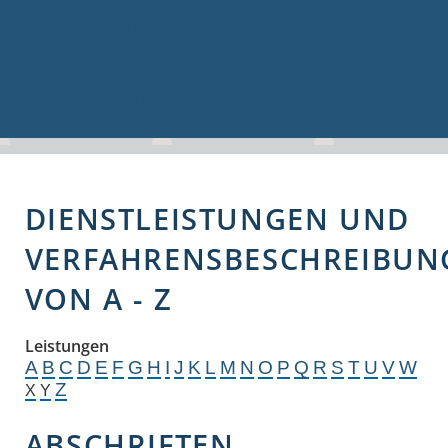
Volkshochschule
Bauen & Gewerbe
Firmenverzeichnis
Bau- und Gewerbeflächen
Hochwasserschutz
Breitbandversorgung
DIENSTLEISTUNGEN UND
VERFAHRENSBESCHREIBUN
VON A - Z
Leistungen
A
B
C
D
E
F
G
H
I
J
K
L
M
N
O
P
Q
R
S
T
U
V
W
Z
X
Y
ABSCHRIFTEN,