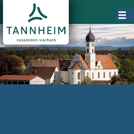
Gemeinde Tannheim
Ortsgeschichte
Ortsteile
Ortsplan
Zahlen, Daten, Fakten
Rathaus & Verwaltung
Aktuelles