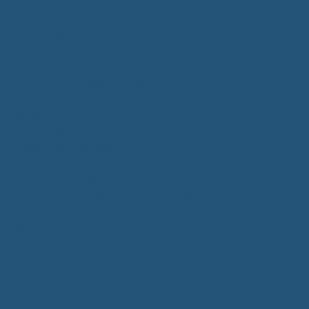
Kommunalwahlen 2024
Bundestagswahl 2025
Landtagswahl 2026
Leben & Wohnen
Termine & Veranstaltungen
Vereine
Kirchen
Ärzte & Tierärzte
Sehenswürdigkeiten
Gastronomie
Einkaufmöglichkeiten
Quartiersentwicklung "Unser Tannheim"
Wochenmarkt
Bildung & Betreuung
Kindergarten
Grundschule
Montessori-Schule
Senioren