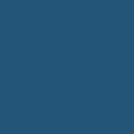
Bürgerservice
Mitarbeiter
Wegweiser von A - Z
Serviceportal BW
Dienstleistungen
Lebenslagen
e-Bürgerdienste
Formulare
Fundsachen
Müllentsorgung
Notrufe/Bereitschaftsdienst
Satzungen
Dorfgemeinschaftshaus
Gemeinderat
Sitzungsberichte
Mitteilungsblatt
Neubürger
Wahlen
Bürgermeisterwahl 2023