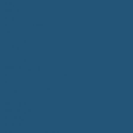
Bürgerservice
Mitarbeiter
Wegweiser von A - Z
Serviceportal BW
Dienstleistungen
Lebenslagen
e-Bürgerdienste
Formulare
Fundsachen
Müllentsorgung
Notrufe/Bereitschaftsdienst
Satzungen
Dorfgemeinschaftshaus
Gemeinderat
Sitzungsberichte
Mitteilungsblatt
Neubürger
Wahlen
Bürgermeisterwahl 2023