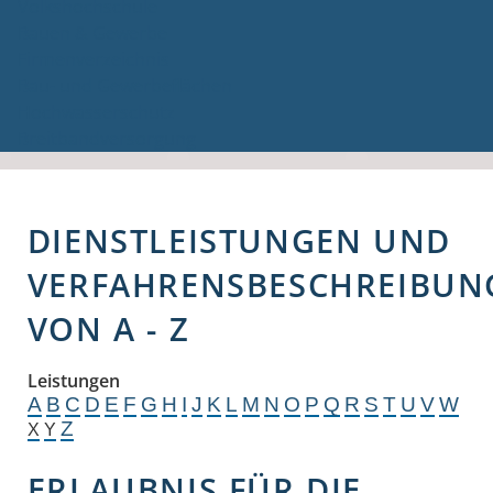
Volkshochschule
Bauen & Gewerbe
Firmenverzeichnis
Bau- und Gewerbeflächen
Hochwasserschutz
Breitbandversorgung
DIENSTLEISTUNGEN UND
VERFAHRENSBESCHREIBUN
VON A - Z
Leistungen
A
B
C
D
E
F
G
H
I
J
K
L
M
N
O
P
Q
R
S
T
U
V
W
Z
X
Y
ERLAUBNIS FÜR DIE