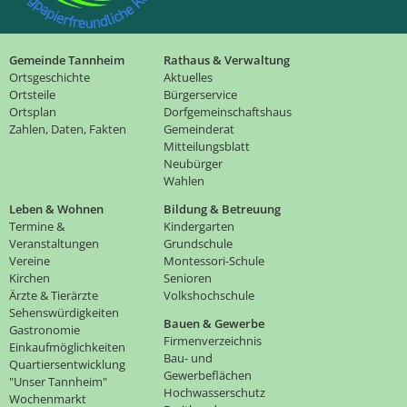
Gemeinde Tannheim
Rathaus & Verwaltung
Ortsgeschichte
Aktuelles
Ortsteile
Bürgerservice
Ortsplan
Dorfgemeinschaftshaus
Zahlen, Daten, Fakten
Gemeinderat
Mitteilungsblatt
Neubürger
Wahlen
Leben & Wohnen
Bildung & Betreuung
Termine &
Kindergarten
Veranstaltungen
Grundschule
Vereine
Montessori-Schule
Kirchen
Senioren
Ärzte & Tierärzte
Volkshochschule
Sehenswürdigkeiten
Bauen & Gewerbe
Gastronomie
Firmenverzeichnis
Einkaufmöglichkeiten
Bau- und
Quartiersentwicklung
Gewerbeflächen
"Unser Tannheim"
Hochwasserschutz
Wochenmarkt