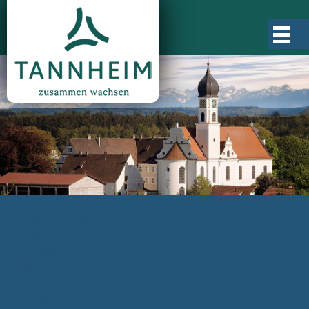
Gemeinde Tannheim
Ortsgeschichte
Ortsteile
Ortsplan
Zahlen, Daten, Fakten
Rathaus & Verwaltung
Aktuelles