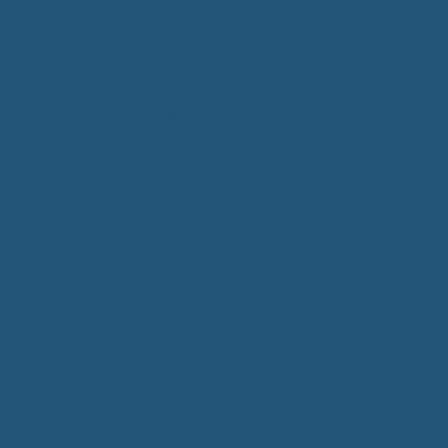
Kommunalwahlen 2024
Bundestagswahl 2025
Landtagswahl 2026
Leben & Wohnen
Termine & Veranstaltungen
Vereine
Kirchen
Ärzte & Tierärzte
Sehenswürdigkeiten
Gastronomie
Einkaufmöglichkeiten
Quartiersentwicklung "Unser Tannheim"
Wochenmarkt
Bildung & Betreuung
Kindergarten
Grundschule
Montessori-Schule
Senioren