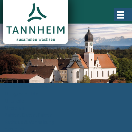
Gemeinde Tannheim
Ortsgeschichte
Ortsteile
Ortsplan
Zahlen, Daten, Fakten
Rathaus & Verwaltung
Aktuelles