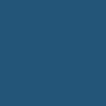
Bürgerservice
Mitarbeiter
Wegweiser von A - Z
Serviceportal BW
Dienstleistungen
Lebenslagen
e-Bürgerdienste
Formulare
Fundsachen
Müllentsorgung
Notrufe/Bereitschaftsdienst
Satzungen
Dorfgemeinschaftshaus
Gemeinderat
Sitzungsberichte
Mitteilungsblatt
Neubürger
Wahlen
Bürgermeisterwahl 2023