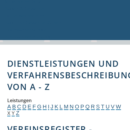
Volkshochschule
Bauen & Gewerbe
Firmenverzeichnis
Bau- und Gewerbeflächen
Hochwasserschutz
Breitbandversorgung
DIENSTLEISTUNGEN UND
VERFAHRENSBESCHREIBUN
VON A - Z
Leistungen
A
B
C
D
E
F
G
H
I
J
K
L
M
N
O
P
Q
R
S
T
U
V
W
Z
X
Y
VEREINSREGISTER -