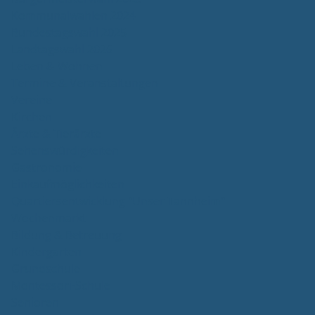
Kommunalwahlen 2024
Bundestagswahl 2025
Landtagswahl 2026
Leben & Wohnen
Termine & Veranstaltungen
Vereine
Kirchen
Ärzte & Tierärzte
Sehenswürdigkeiten
Gastronomie
Einkaufmöglichkeiten
Quartiersentwicklung "Unser Tannheim"
Wochenmarkt
Bildung & Betreuung
Kindergarten
Grundschule
Montessori-Schule
Senioren