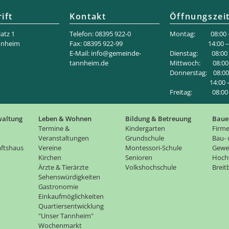
ift
Kontakt
Öffnungszei
atz 1
Telefon: 08395 922-0
Montag: 08:00 –
nnheim
Fax: 08395 922-99
14:00 – 18
E-Mail:
info@gemeinde-
Dienstag: 08:00 –
tannheim.de
Mittwoch: 08:00 
Donnerstag: 08:00 
14:00 – 1
Freitag: 08:00 –
waltung
Leben & Wohnen
Bildung & Betreuung
Baue
Termine &
Kindergarten
Firme
Veranstaltungen
Grundschule
Bau-
ftshaus
Vereine
Montessori-Schule
Gewe
Kirchen
Senioren
Hoch
Ärzte & Tierärzte
Volkshochschule
Brei
Sehenswürdigkeiten
Gastronomie
Einkaufmöglichkeiten
Quartiersentwicklung
"Unser Tannheim"
Wochenmarkt