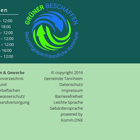
ten
 12:00
:00
 12:00
– 12:00
– 12:00
6:00
 12:00
n & Gewerbe
© copyright 2016
nverzeichnis
Gemeinde Tannheim
 und
Datenschutz
rbeflächen
Impressum
wasserschutz
Barrierefreiheit
tbandversorgung
Leichte Sprache
Gebärdensprache
p
owered by
Komm.ONE