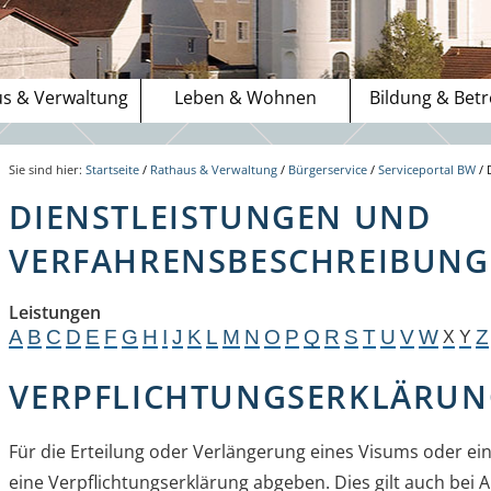
s & Verwaltung
Leben & Wohnen
Bildung & Bet
Sie sind hier:
Startseite
/
Rathaus & Verwaltung
/
Bürgerservice
/
Serviceportal BW
/
DIENSTLEISTUNGEN UND
VERFAHRENSBESCHREIBUNGE
Leistungen
A
B
C
D
E
F
G
H
I
J
K
L
M
N
O
P
Q
R
S
T
U
V
W
Z
X
Y
VERPFLICHTUNGSERKLÄRUN
Für die Erteilung oder Verlängerung eines Visums oder ein
eine Verpflichtungserklärung abgeben.
Dies gilt auch bei 