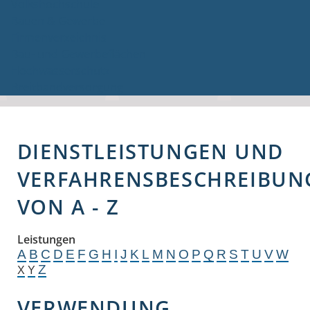
Volkshochschule
Bauen & Gewerbe
Firmenverzeichnis
Bau- und Gewerbeflächen
Hochwasserschutz
Breitbandversorgung
DIENSTLEISTUNGEN UND
VERFAHRENSBESCHREIBUN
VON A - Z
Leistungen
A
B
C
D
E
F
G
H
I
J
K
L
M
N
O
P
Q
R
S
T
U
V
W
Z
X
Y
VERWENDUNG