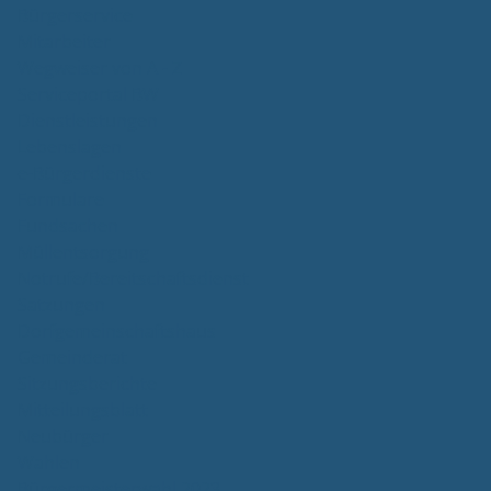
Bürgerservice
Mitarbeiter
Wegweiser von A - Z
Serviceportal BW
Dienstleistungen
Lebenslagen
e-Bürgerdienste
Formulare
Fundsachen
Müllentsorgung
Notrufe/Bereitschaftsdienst
Satzungen
Dorfgemeinschaftshaus
Gemeinderat
Sitzungsberichte
Mitteilungsblatt
Neubürger
Wahlen
Bürgermeisterwahl 2023