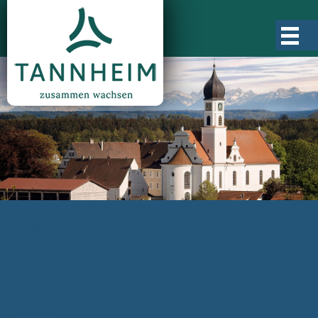
Gemeinde Tannheim
Ortsgeschichte
Ortsteile
Ortsplan
Zahlen, Daten, Fakten
Rathaus & Verwaltung
Aktuelles