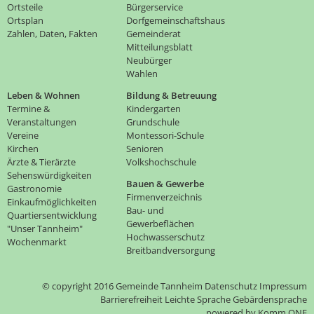
Ortsteile
Bürgerservice
Ortsplan
Dorfgemeinschaftshaus
Zahlen, Daten, Fakten
Gemeinderat
Mitteilungsblatt
Neubürger
Wahlen
Leben & Wohnen
Bildung & Betreuung
Termine &
Kindergarten
Veranstaltungen
Grundschule
Vereine
Montessori-Schule
Kirchen
Senioren
Ärzte & Tierärzte
Volkshochschule
Sehenswürdigkeiten
Bauen & Gewerbe
Gastronomie
Firmenverzeichnis
Einkaufmöglichkeiten
Bau- und
Quartiersentwicklung
Gewerbeflächen
"Unser Tannheim"
Hochwasserschutz
Wochenmarkt
Breitbandversorgung
© copyright 2016 Gemeinde Tannheim
Datenschutz
Impressum
Barrierefreiheit
Leichte Sprache
Gebärdensprache
p
owered by
Komm.ONE