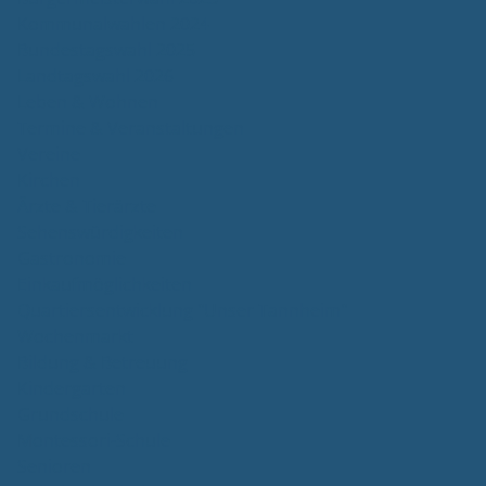
Kommunalwahlen 2024
Bundestagswahl 2025
Landtagswahl 2026
Leben & Wohnen
Termine & Veranstaltungen
Vereine
Kirchen
Ärzte & Tierärzte
Sehenswürdigkeiten
Gastronomie
Einkaufmöglichkeiten
Quartiersentwicklung "Unser Tannheim"
Wochenmarkt
Bildung & Betreuung
Kindergarten
Grundschule
Montessori-Schule
Senioren