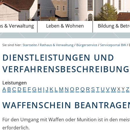
s & Verwaltung
Leben & Wohnen
Bildung & Bet
Sie sind hier:
Startseite
/
Rathaus & Verwaltung
/
Bürgerservice
/
Serviceportal BW
/
DIENSTLEISTUNGEN UND
VERFAHRENSBESCHREIBUNGE
Leistungen
A
B
C
D
E
F
G
H
I
J
K
L
M
N
O
P
Q
R
S
T
U
V
W
Z
X
Y
WAFFENSCHEIN BEANTRAGE
Für den Umgang mit Waffen oder Munition ist in den meist
erforderlich.