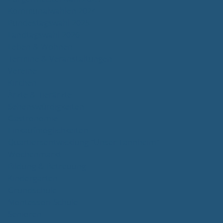
Kommunalwahlen 2024
Bundestagswahl 2025
Landtagswahl 2026
Leben & Wohnen
Termine & Veranstaltungen
Vereine
Kirchen
Ärzte & Tierärzte
Sehenswürdigkeiten
Gastronomie
Einkaufmöglichkeiten
Quartiersentwicklung "Unser Tannheim"
Wochenmarkt
Bildung & Betreuung
Kindergarten
Grundschule
Montessori-Schule
Senioren