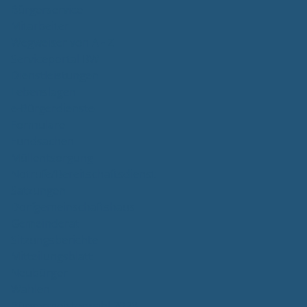
Bürgerservice
Mitarbeiter
Wegweiser von A - Z
Serviceportal BW
Dienstleistungen
Lebenslagen
e-Bürgerdienste
Formulare
Fundsachen
Müllentsorgung
Notrufe/Bereitschaftsdienst
Satzungen
Dorfgemeinschaftshaus
Gemeinderat
Sitzungsberichte
Mitteilungsblatt
Neubürger
Wahlen
Bürgermeisterwahl 2023