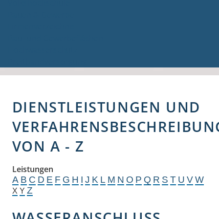
Volkshochschule
Bauen & Gewerbe
Firmenverzeichnis
Bau- und Gewerbeflächen
Hochwasserschutz
Breitbandversorgung
DIENSTLEISTUNGEN UND
VERFAHRENSBESCHREIBUN
VON A - Z
Leistungen
A
B
C
D
E
F
G
H
I
J
K
L
M
N
O
P
Q
R
S
T
U
V
W
Z
X
Y
WASSERANSCHLUSS