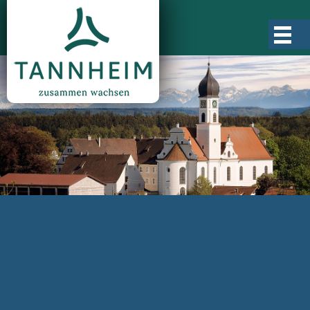
Gemeinde Tannheim
Ortsgeschichte
Ortsteile
Ortsplan
Zahlen, Daten, Fakten
Rathaus & Verwaltung
Aktuelles