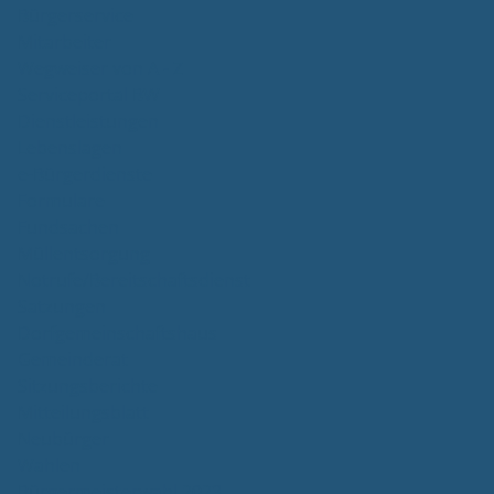
Bürgerservice
Mitarbeiter
Wegweiser von A - Z
Serviceportal BW
Dienstleistungen
Lebenslagen
e-Bürgerdienste
Formulare
Fundsachen
Müllentsorgung
Notrufe/Bereitschaftsdienst
Satzungen
Dorfgemeinschaftshaus
Gemeinderat
Sitzungsberichte
Mitteilungsblatt
Neubürger
Wahlen
Bürgermeisterwahl 2023