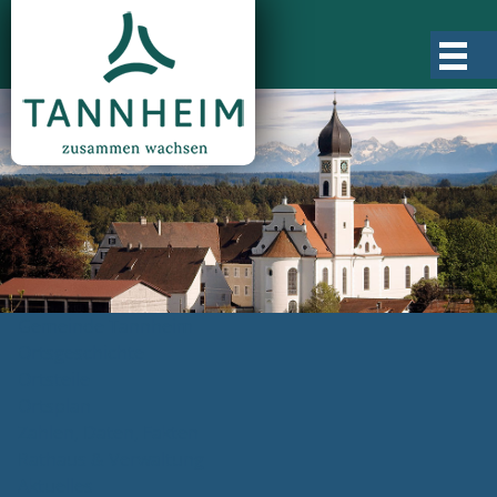
Gemeinde Tannheim
Ortsgeschichte
Ortsteile
Ortsplan
Zahlen, Daten, Fakten
Rathaus & Verwaltung
Aktuelles