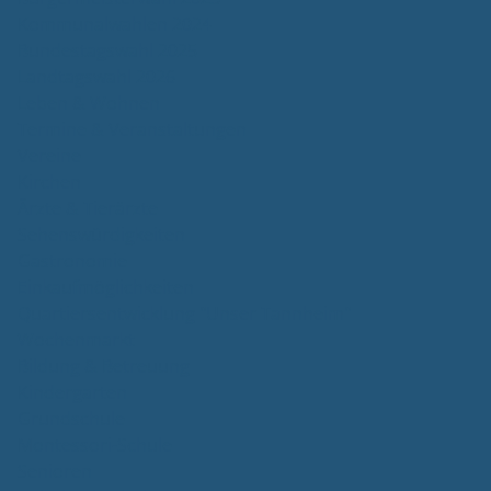
Kommunalwahlen 2024
Bundestagswahl 2025
Landtagswahl 2026
Leben & Wohnen
Termine & Veranstaltungen
Vereine
Kirchen
Ärzte & Tierärzte
Sehenswürdigkeiten
Gastronomie
Einkaufmöglichkeiten
Quartiersentwicklung "Unser Tannheim"
Wochenmarkt
Bildung & Betreuung
Kindergarten
Grundschule
Montessori-Schule
Senioren