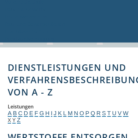
Volkshochschule
Bauen & Gewerbe
Firmenverzeichnis
Bau- und Gewerbeflächen
Hochwasserschutz
Breitbandversorgung
DIENSTLEISTUNGEN UND
VERFAHRENSBESCHREIBUN
VON A - Z
Leistungen
A
B
C
D
E
F
G
H
I
J
K
L
M
N
O
P
Q
R
S
T
U
V
W
Z
X
Y
WERTSTOFFE ENTSORGEN