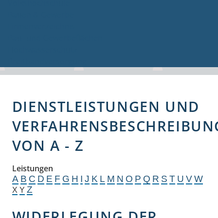
Volkshochschule
Bauen & Gewerbe
Firmenverzeichnis
Bau- und Gewerbeflächen
Hochwasserschutz
Breitbandversorgung
DIENSTLEISTUNGEN UND
VERFAHRENSBESCHREIBUN
VON A - Z
Leistungen
A
B
C
D
E
F
G
H
I
J
K
L
M
N
O
P
Q
R
S
T
U
V
W
Z
X
Y
WIDERLEGUNG DER