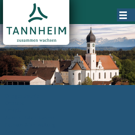
Gemeinde Tannheim
Ortsgeschichte
Ortsteile
Ortsplan
Zahlen, Daten, Fakten
Rathaus & Verwaltung
Aktuelles