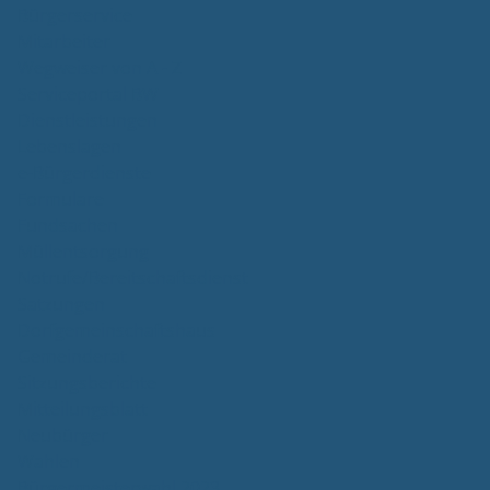
Bürgerservice
Mitarbeiter
Wegweiser von A - Z
Serviceportal BW
Dienstleistungen
Lebenslagen
e-Bürgerdienste
Formulare
Fundsachen
Müllentsorgung
Notrufe/Bereitschaftsdienst
Satzungen
Dorfgemeinschaftshaus
Gemeinderat
Sitzungsberichte
Mitteilungsblatt
Neubürger
Wahlen
Bürgermeisterwahl 2023