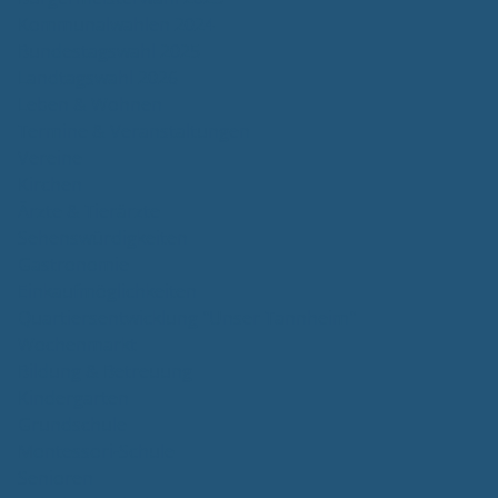
Kommunalwahlen 2024
Bundestagswahl 2025
Landtagswahl 2026
Leben & Wohnen
Termine & Veranstaltungen
Vereine
Kirchen
Ärzte & Tierärzte
Sehenswürdigkeiten
Gastronomie
Einkaufmöglichkeiten
Quartiersentwicklung "Unser Tannheim"
Wochenmarkt
Bildung & Betreuung
Kindergarten
Grundschule
Montessori-Schule
Senioren