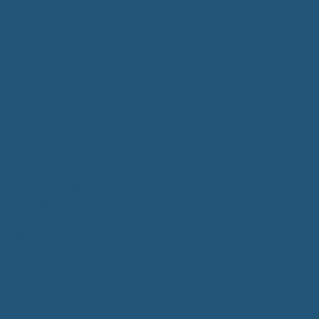
Kommunalwahlen 2024
Bundestagswahl 2025
Landtagswahl 2026
Leben & Wohnen
Termine & Veranstaltungen
Vereine
Kirchen
Ärzte & Tierärzte
Sehenswürdigkeiten
Gastronomie
Einkaufmöglichkeiten
Quartiersentwicklung "Unser Tannheim"
Wochenmarkt
Bildung & Betreuung
Kindergarten
Grundschule
Montessori-Schule
Senioren