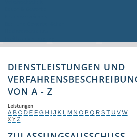
Volkshochschule
Bauen & Gewerbe
Firmenverzeichnis
Bau- und Gewerbeflächen
Hochwasserschutz
Breitbandversorgung
DIENSTLEISTUNGEN UND
VERFAHRENSBESCHREIBUN
VON A - Z
Leistungen
A
B
C
D
E
F
G
H
I
J
K
L
M
N
O
P
Q
R
S
T
U
V
W
Z
X
Y
ZULASSUNGSAUSSCHUSS