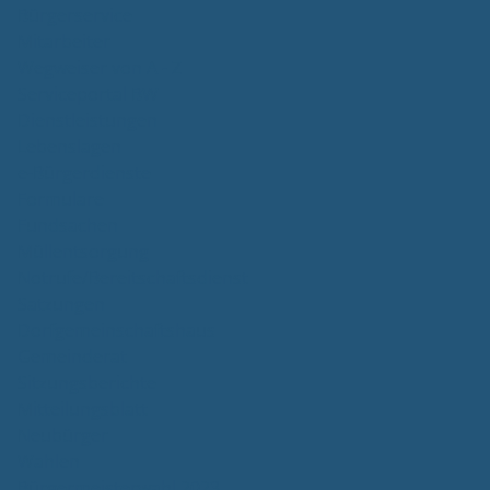
Bürgerservice
Mitarbeiter
Wegweiser von A - Z
Serviceportal BW
Dienstleistungen
Lebenslagen
e-Bürgerdienste
Formulare
Fundsachen
Müllentsorgung
Notrufe/Bereitschaftsdienst
Satzungen
Dorfgemeinschaftshaus
Gemeinderat
Sitzungsberichte
Mitteilungsblatt
Neubürger
Wahlen
Bürgermeisterwahl 2023