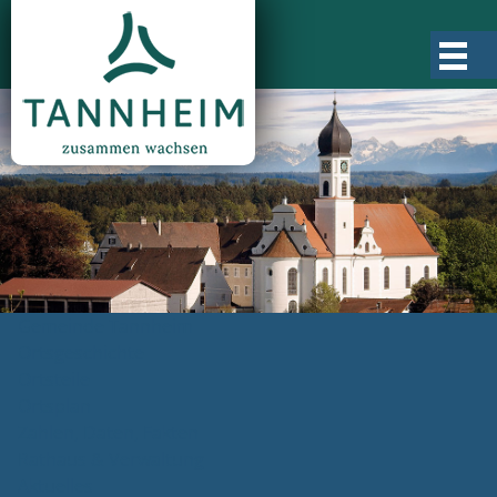
Gemeinde Tannheim
Ortsgeschichte
Ortsteile
Ortsplan
Zahlen, Daten, Fakten
Rathaus & Verwaltung
Aktuelles