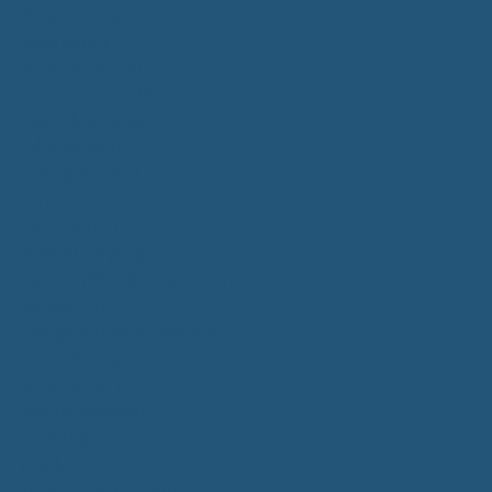
Bürgerservice
Mitarbeiter
Wegweiser von A - Z
Serviceportal BW
Dienstleistungen
Lebenslagen
e-Bürgerdienste
Formulare
Fundsachen
Müllentsorgung
Notrufe/Bereitschaftsdienst
Satzungen
Dorfgemeinschaftshaus
Gemeinderat
Sitzungsberichte
Mitteilungsblatt
Neubürger
Wahlen
Bürgermeisterwahl 2023