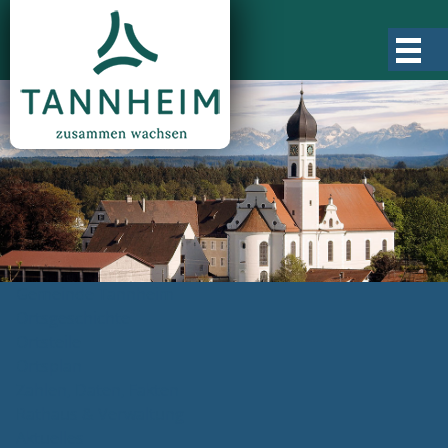
Gemeinde Tannheim
Ortsgeschichte
Ortsteile
Ortsplan
Zahlen, Daten, Fakten
Rathaus & Verwaltung
Aktuelles