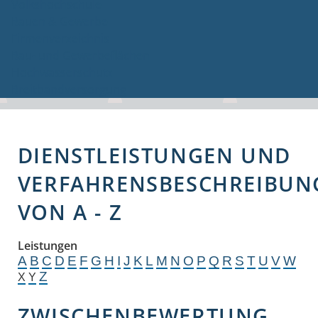
Volkshochschule
Bauen & Gewerbe
Firmenverzeichnis
Bau- und Gewerbeflächen
Hochwasserschutz
Breitbandversorgung
DIENSTLEISTUNGEN UND
VERFAHRENSBESCHREIBUN
VON A - Z
Leistungen
A
B
C
D
E
F
G
H
I
J
K
L
M
N
O
P
Q
R
S
T
U
V
W
Z
X
Y
ZWISCHENBEWERTUNG