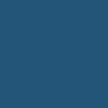
Kommunalwahlen 2024
Bundestagswahl 2025
Landtagswahl 2026
Leben & Wohnen
Termine & Veranstaltungen
Vereine
Kirchen
Ärzte & Tierärzte
Sehenswürdigkeiten
Gastronomie
Einkaufmöglichkeiten
Quartiersentwicklung "Unser Tannheim"
Wochenmarkt
Bildung & Betreuung
Kindergarten
Grundschule
Montessori-Schule
Senioren