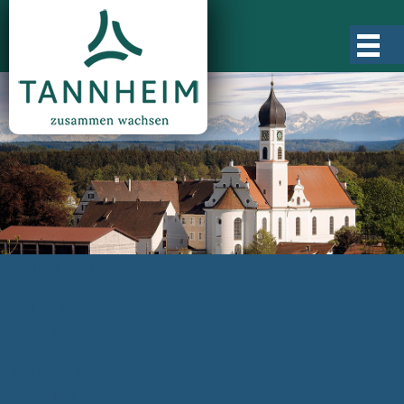
Gemeinde Tannheim
Ortsgeschichte
Ortsteile
Ortsplan
Zahlen, Daten, Fakten
Rathaus & Verwaltung
Aktuelles