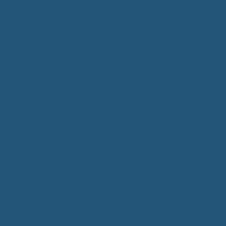
Bürgerservice
Mitarbeiter
Wegweiser von A - Z
Serviceportal BW
Dienstleistungen
Lebenslagen
e-Bürgerdienste
Formulare
Fundsachen
Müllentsorgung
Notrufe/Bereitschaftsdienst
Satzungen
Dorfgemeinschaftshaus
Gemeinderat
Sitzungsberichte
Mitteilungsblatt
Neubürger
Wahlen
Bürgermeisterwahl 2023