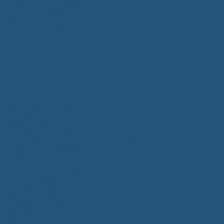
Kommunalwahlen 2024
Bundestagswahl 2025
Landtagswahl 2026
Leben & Wohnen
Termine & Veranstaltungen
Vereine
Kirchen
Ärzte & Tierärzte
Sehenswürdigkeiten
Gastronomie
Einkaufmöglichkeiten
Quartiersentwicklung "Unser Tannheim"
Wochenmarkt
Bildung & Betreuung
Kindergarten
Grundschule
Montessori-Schule
Senioren