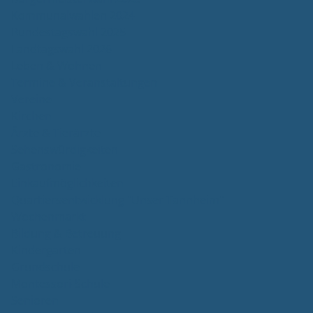
Kommunalwahlen 2024
Bundestagswahl 2025
Landtagswahl 2026
Leben & Wohnen
Termine & Veranstaltungen
Vereine
Kirchen
Ärzte & Tierärzte
Sehenswürdigkeiten
Gastronomie
Einkaufmöglichkeiten
Quartiersentwicklung "Unser Tannheim"
Wochenmarkt
Bildung & Betreuung
Kindergarten
Grundschule
Montessori-Schule
Senioren