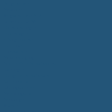
Bürgerservice
Mitarbeiter
Wegweiser von A - Z
Serviceportal BW
Dienstleistungen
Lebenslagen
e-Bürgerdienste
Formulare
Fundsachen
Müllentsorgung
Notrufe/Bereitschaftsdienst
Satzungen
Dorfgemeinschaftshaus
Gemeinderat
Sitzungsberichte
Mitteilungsblatt
Neubürger
Wahlen
Bürgermeisterwahl 2023