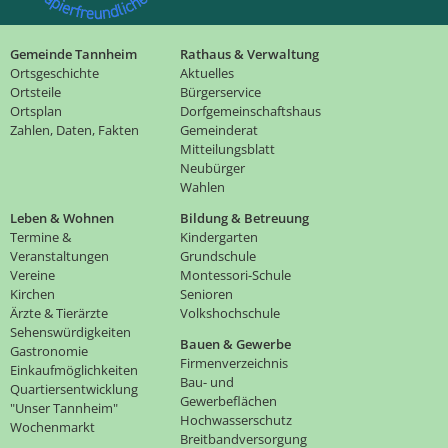
Gemeinde Tannheim
Rathaus & Verwaltung
Ortsgeschichte
Aktuelles
Ortsteile
Bürgerservice
Ortsplan
Dorfgemeinschaftshaus
Zahlen, Daten, Fakten
Gemeinderat
Mitteilungsblatt
Neubürger
Wahlen
Leben & Wohnen
Bildung & Betreuung
Termine &
Kindergarten
Veranstaltungen
Grundschule
Vereine
Montessori-Schule
Kirchen
Senioren
Ärzte & Tierärzte
Volkshochschule
Sehenswürdigkeiten
Bauen & Gewerbe
Gastronomie
Firmenverzeichnis
Einkaufmöglichkeiten
Bau- und
Quartiersentwicklung
Gewerbeflächen
"Unser Tannheim"
Hochwasserschutz
Wochenmarkt
Breitbandversorgung