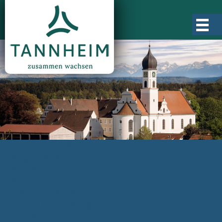
Gemeinde Tannheim
Ortsgeschichte
Ortsteile
Ortsplan
Zahlen, Daten, Fakten
Rathaus & Verwaltung
Aktuelles