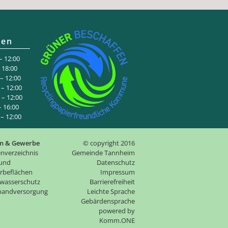
ten
 12:00
:00
 12:00
– 12:00
– 12:00
6:00
 12:00
n & Gewerbe
© copyright 2016
nverzeichnis
Gemeinde Tannheim
 und
Datenschutz
rbeflächen
Impressum
wasserschutz
Barrierefreiheit
tbandversorgung
Leichte Sprache
Gebärdensprache
p
owered by
Komm.ONE