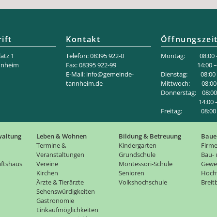
ift
Kontakt
Öffnungszei
atz 1
Telefon: 08395 922-0
Montag: 08:00 –
nnheim
Fax: 08395 922-99
14:00 – 18
E-Mail:
info@gemeinde-
Dienstag: 08:00 –
tannheim.de
Mittwoch: 08:00 
Donnerstag: 08:00 
14:00 – 1
Freitag: 08:00 –
waltung
Leben & Wohnen
Bildung & Betreuung
Baue
Termine &
Kindergarten
Firme
Veranstaltungen
Grundschule
Bau-
ftshaus
Vereine
Montessori-Schule
Gewe
Kirchen
Senioren
Hoch
Ärzte & Tierärzte
Volkshochschule
Brei
Sehenswürdigkeiten
Gastronomie
Einkaufmöglichkeiten