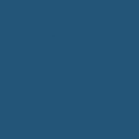
Kommunalwahlen 2024
Bundestagswahl 2025
Landtagswahl 2026
Leben & Wohnen
Termine & Veranstaltungen
Vereine
Kirchen
Ärzte & Tierärzte
Sehenswürdigkeiten
Gastronomie
Einkaufmöglichkeiten
Quartiersentwicklung "Unser Tannheim"
Wochenmarkt
Bildung & Betreuung
Kindergarten
Grundschule
Montessori-Schule
Senioren