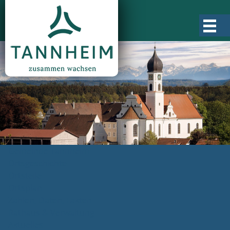
Gemeinde Tannheim
Ortsgeschichte
Ortsteile
Ortsplan
Zahlen, Daten, Fakten
Rathaus & Verwaltung
Aktuelles