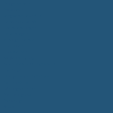
Bürgerservice
Mitarbeiter
Wegweiser von A - Z
Serviceportal BW
Dienstleistungen
Lebenslagen
e-Bürgerdienste
Formulare
Fundsachen
Müllentsorgung
Notrufe/Bereitschaftsdienst
Satzungen
Dorfgemeinschaftshaus
Gemeinderat
Sitzungsberichte
Mitteilungsblatt
Neubürger
Wahlen
Bürgermeisterwahl 2023