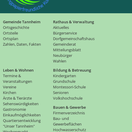
Gemeinde Tannheim
Rathaus & Verwaltung
Ortsgeschichte
Aktuelles
Ortsteile
Bürgerservice
Ortsplan
Dorfgemeinschaftshaus
Zahlen, Daten, Fakten
Gemeinderat
Mitteilungsblatt
Neubürger
Wahlen
Leben & Wohnen
Bildung & Betreuung
Termine &
Kindergarten
Veranstaltungen
Grundschule
Vereine
Montessori-Schule
Kirchen
Senioren
Ärzte & Tierärzte
Volkshochschule
Sehenswürdigkeiten
Bauen & Gewerbe
Gastronomie
Firmenverzeichnis
Einkaufmöglichkeiten
Bau- und
Quartiersentwicklung
Gewerbeflächen
"Unser Tannheim"
Hochwasserschutz
Wochenmarkt