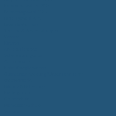
Kommunalwahlen 2024
Bundestagswahl 2025
Landtagswahl 2026
Leben & Wohnen
Termine & Veranstaltungen
Vereine
Kirchen
Ärzte & Tierärzte
Sehenswürdigkeiten
Gastronomie
Einkaufmöglichkeiten
Quartiersentwicklung "Unser Tannheim"
Wochenmarkt
Bildung & Betreuung
Kindergarten
Grundschule
Montessori-Schule
Senioren