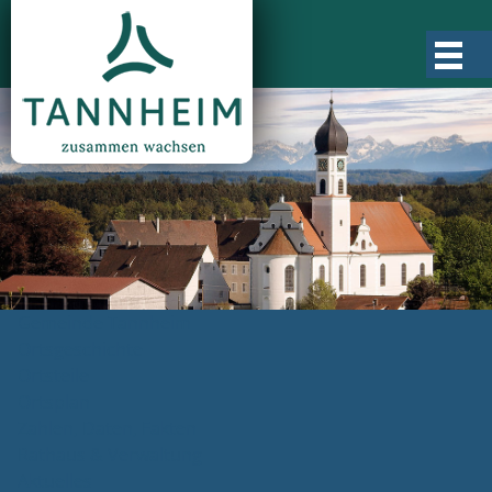
Gemeinde Tannheim
Ortsgeschichte
Ortsteile
Ortsplan
Zahlen, Daten, Fakten
Rathaus & Verwaltung
Aktuelles