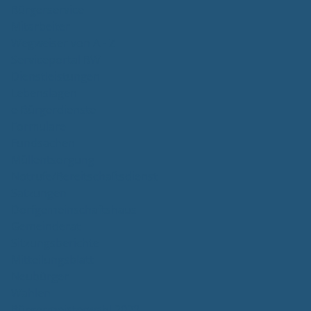
Bürgerservice
Mitarbeiter
Wegweiser von A - Z
Serviceportal BW
Dienstleistungen
Lebenslagen
e-Bürgerdienste
Formulare
Fundsachen
Müllentsorgung
Notrufe/Bereitschaftsdienst
Satzungen
Dorfgemeinschaftshaus
Gemeinderat
Sitzungsberichte
Mitteilungsblatt
Neubürger
Wahlen
Bürgermeisterwahl 2023