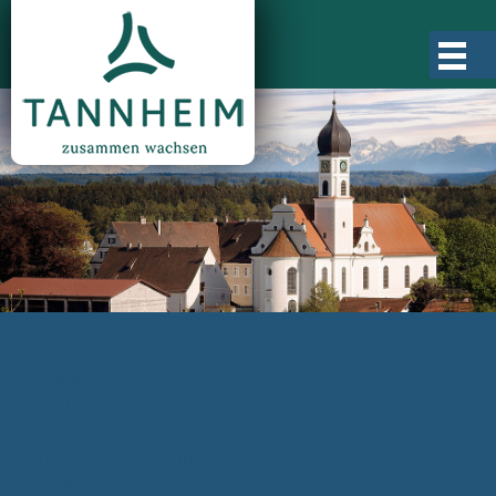
Gemeinde Tannheim
Ortsgeschichte
Ortsteile
Ortsplan
Zahlen, Daten, Fakten
Rathaus & Verwaltung
Aktuelles