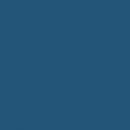
Bürgerservice
Mitarbeiter
Wegweiser von A - Z
Serviceportal BW
Dienstleistungen
Lebenslagen
e-Bürgerdienste
Formulare
Fundsachen
Müllentsorgung
Notrufe/Bereitschaftsdienst
Satzungen
Dorfgemeinschaftshaus
Gemeinderat
Sitzungsberichte
Mitteilungsblatt
Neubürger
Wahlen
Bürgermeisterwahl 2023