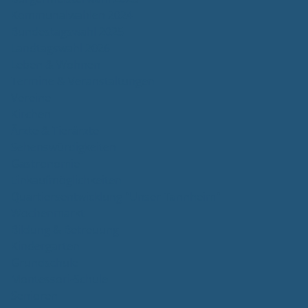
Kommunalwahlen 2024
Bundestagswahl 2025
Landtagswahl 2026
Leben & Wohnen
Termine & Veranstaltungen
Vereine
Kirchen
Ärzte & Tierärzte
Sehenswürdigkeiten
Gastronomie
Einkaufmöglichkeiten
Quartiersentwicklung "Unser Tannheim"
Wochenmarkt
Bildung & Betreuung
Kindergarten
Grundschule
Montessori-Schule
Senioren